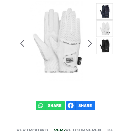
VERTROUWD
VERZENDEN
RETOURNEREN
BETALEN