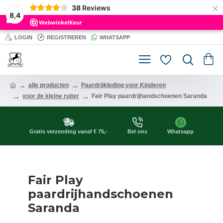
×
38
Reviews
8,4
LOGIN
REGISTREREN
WHATSAPP
alle producten
Paardrijkleding voor Kinderen
voor de kleine ruiter
Fair Play paardrijhandschoenen Saranda
Gratis verzending vanaf € 75,-
Bel ons
Whatsapp
Fair Play
paardrijhandschoenen
Saranda