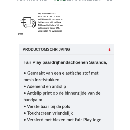
Wij verzenden via
POSTNL & DHL, u kunt
zelf kiezen bij ons waar u
het bezorgd wilt hebben.
Dit kan zijn thuis of bij een
pakketpunt. Vanaf €75,-
verzenden we uw pakket
gratis
PRODUCTOMSCHRIJVING
Fair Play paardrijhandschoenen Saranda,
• Gemaakt van een elastische stof met
mesh inzetstukken
• Ademend en antislip
• Antislip print op de binnenzijde van de
handpalm
• Verstelbaar bij de pols
• Touchscreen vriendelijk
• Versierd met biezen met Fair Play logo