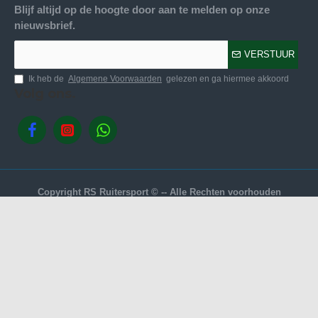
Blijf altijd op de hoogte door aan te melden op onze
nieuwsbrief.
VERSTUUR
Ik heb de
Algemene Voorwaarden
gelezen en ga hiermee akkoord
Volg ons.
Copyright RS Ruitersport © -- Alle Rechten voorhouden