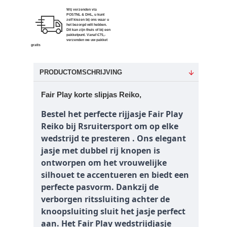
Wij verzenden via
POSTNL & DHL, u kunt
zelf kiezen bij ons waar u
het bezorgd wilt hebben.
Dit kan zijn thuis of bij een
pakketpunt. Vanaf €75,-
verzenden we uw pakket
gratis
PRODUCTOMSCHRIJVING
Fair Play korte slipjas Reiko,
Bestel het perfecte rijjasje Fair Play
Reiko bij Rsruitersport om op elke
wedstrijd te presteren . Ons elegant
jasje met dubbel rij knopen is
ontworpen om het vrouwelijke
silhouet te accentueren en biedt een
perfecte pasvorm. Dankzij de
verborgen ritssluiting achter de
knoopsluiting sluit het jasje perfect
aan. Het Fair Play wedstrijdjasje