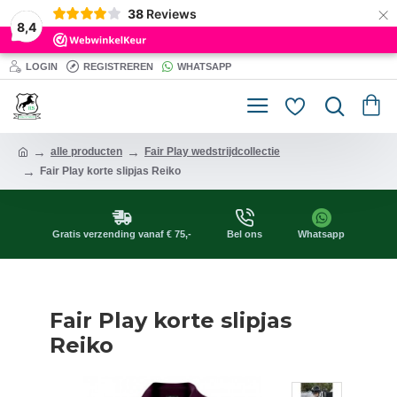
×
38
Reviews
8,4
LOGIN
REGISTREREN
WHATSAPP
alle producten
Fair Play wedstrijdcollectie
Fair Play korte slipjas Reiko
Gratis verzending vanaf € 75,-
Bel ons
Whatsapp
Fair Play korte slipjas
Reiko