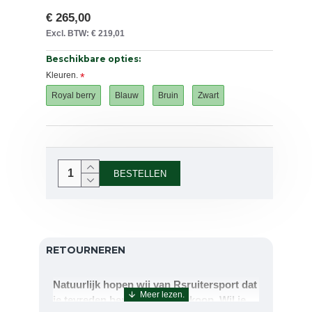
€ 265,00
Excl. BTW: € 219,01
Beschikbare opties:
Kleuren.
Royal berry
Blauw
Bruin
Zwart
BESTELLEN
RETOURNEREN
Natuurlijk hopen wij van Rsruitersport dat
je tevreden bent met uw aankoop. Wil je