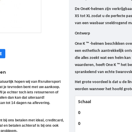
De OneK-helmen zijn verkrijgbaa
XS tot XL zodat u de perfecte p
van een wasbaar sneldrogend ma
Ontwerp
One K ™ -helmen beschikken over
een esthetisch aantrekkelijk on
die alles zoekt wat een helm kan
waarderen, heeft One K ™ het b
ren
sprankelend van echte Swarovski
atuurlijk hopen wij van Rsruitersport
Het grote voordeel is dat u de li
at je tevreden bent met uw aankoop.
worden wanneer het hoofd grote
il je echter toch iets retourneren of
uilen dan kan dat uiteraard!
Schaal
an tot 14 dagen na aflevering.
0
t bij ons betalen met ideal, creditcard,
0
l en betalen achteraf is bij ons ook
 probleem.