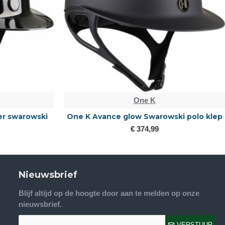
One K
er swarowski
One K Avance glow Swarowski polo klep
€ 374,99
Nieuwsbrief
Blijf altijd op de hoogte door aan te melden op onze
nieuwsbrief.
VERSTUUR