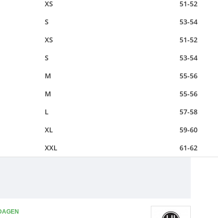
XS
51-52
S
53-54
XS
51-52
S
53-54
M
55-56
M
55-56
L
57-58
XL
59-60
XXL
61-62
 DAGEN