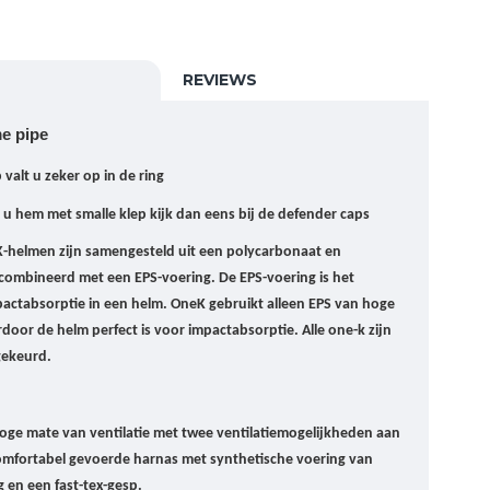
REVIEWS
e pipe
valt u zeker op in de ring
t u hem met smalle klep kijk dan eens bij de defender caps
-helmen zijn samengesteld uit een polycarbonaat en
ombineerd met een EPS-voering. De EPS-voering is het
pactabsorptie in een helm.
OneK gebruikt alleen EPS van hoge
door de helm perfect is voor impactabsorptie. Alle one-k zijn
gekeurd.
oge mate van ventilatie met twee ventilatiemogelijkheden aan
omfortabel gevoerde harnas met synthetische voering van
g en een fast-tex-gesp.