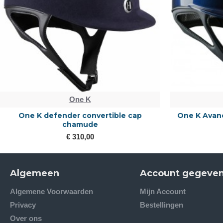
One K
One K defender convertible cap
One K Avanc
chamude
€ 310,00
Algemeen
Account gegeve
Algemene Voorwaarden
Mijn Account
Privacy
Bestellingen
Over ons