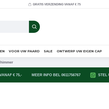
GRATIS VERZENDING VANAF € 75
MEN
VOOR UW PAARD
SALE
ONTWERP UW EIGEN CAP
Shimmer
ANAF € 75,-
MEER INFO BEL 0611756767
STEL