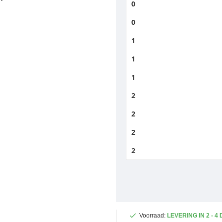
0
0
1
1
1
2
2
2
2
Voorraad:
LEVERING IN 2 - 4