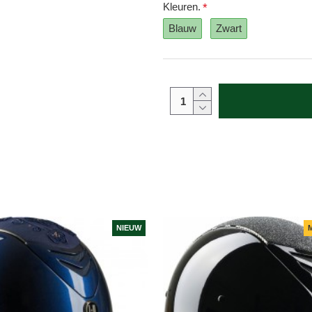
Kleuren.
Blauw
Zwart
NIEUW