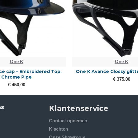
One K
One K
é cap – Embroidered Top,
One K Avance Glossy glitt
Chrome Pipe
€ 375,00
€ 450,00
ns
Klantenservice
Contact opnemen
Klachten
Onze Showroom