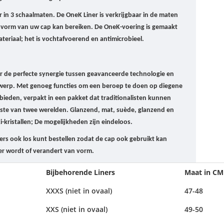
r in 3 schaalmaten. D
e OneK Liner is verkrijgbaar in de maten
asvorm van uw cap kan bereiken.
De OneK-voering is gemaakt
teriaal;
het is vochtafvoerend en antimicrobieel.
 de perfecte synergie tussen geavanceerde technologie en
twerp.
Met genoeg functies om een ​​beroep te doen op diegene
 bieden, verpakt in een pakket dat traditionalisten kunnen
este van twee werelden.
Glanzend, mat, suède, glanzend en
-kristallen;
De mogelijkheden zijn eindeloos.
ners ook los kunt bestellen zodat de cap ook gebruikt kan
r wordt of verandert van vorm.
Bijbehorende Liners
Maat in CM
XXXS (niet in ovaal)
47-48
XXS (niet in ovaal)
49-50