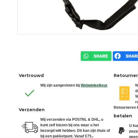
Vertrouwd
Retourne
Wij zijn aangesloten bij
Webwinkelkeur
N
d
W
r
Retourneren k
Verzenden
betalen
Wij verzenden via POSTNL & DHL, u
kunt zelf kiezen bij ons waar u het
U kun
bezorgd wilt hebben. Dit kan zijn thuis of
paypa
bij een pakketpunt. Vanaf €75,-
geen