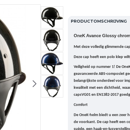
PRODUCTOMSCHRIJVING
OneK Avance Glossy chrom
Met deze volledig glimmende cap 
Deze cap heeft een polo klep wil
Veiligheid op nummer 1!
De OneK
geavanceerde ABS-composiet gec
belangrijkste onderdeel voor im
kwaliteit met een dichtheid, waar
caps
VG01 en EN1382-2017 goed
Comfort
De OneK-helm biedt u een zeer h
de voorkant.
De cap heeft een c
suède, een haak-en-lusverstellin