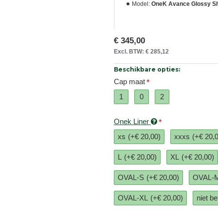
Model:
OneK Avance Glossy S
€ 345,00
Excl. BTW: € 285,12
Beschikbare opties:
Cap maat
1
0
2
Onek Liner
xs
(+€ 20,00)
xxxs
(+€ 20,
L
(+€ 20,00)
XL
(+€ 20,00)
OVAL-S
(+€ 20,00)
OVAL-
OVAL-XL
(+€ 20,00)
niet b