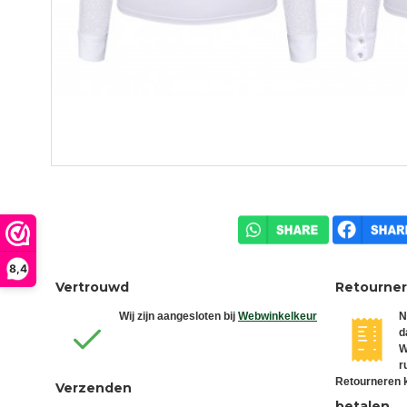
8,4
Vertrouwd
Retourne
Wij zijn aangesloten bij
Webwinkelkeur
N
d
W
r
Retourneren k
Verzenden
betalen