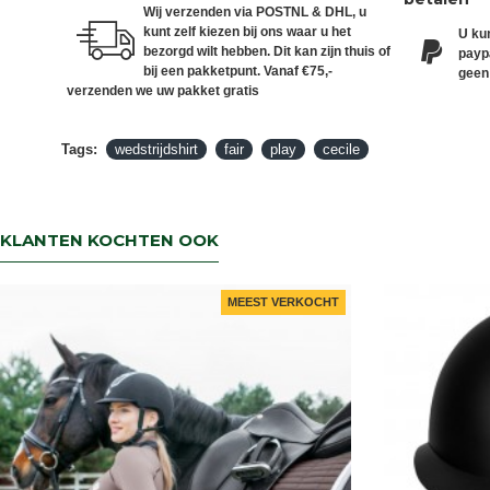
Wij verzenden via POSTNL & DHL, u
kunt zelf kiezen bij ons waar u het
U kun
bezorgd wilt hebben. Dit kan zijn thuis of
paypa
bij een pakketpunt. Vanaf €75,-
geen
verzenden we uw pakket gratis
Tags:
wedstrijdshirt
fair
play
cecile
KLANTEN KOCHTEN OOK
MEEST VERKOCHT