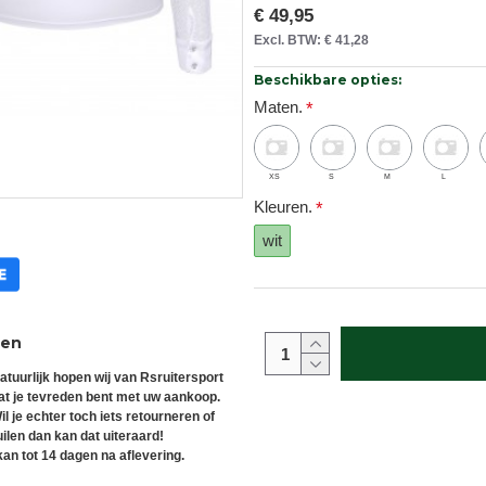
€ 49,95
Excl. BTW: € 41,28
Beschikbare opties:
Maten.
XS
S
M
L
Kleuren.
wit
ren
atuurlijk hopen wij van Rsruitersport
at je tevreden bent met uw aankoop.
il je echter toch iets retourneren of
uilen dan kan dat uiteraard!
an tot 14 dagen na aflevering.