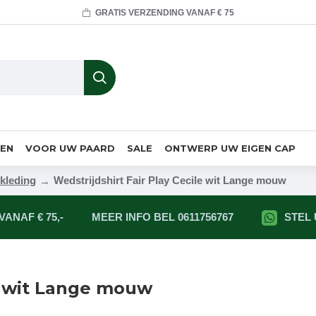
GRATIS VERZENDING VANAF € 75
MEN
VOOR UW PAARD
SALE
ONTWERP UW EIGEN CAP
kleding
Wedstrijdshirt Fair Play Cecile wit Lange mouw
ANAF € 75,-
MEER INFO BEL 0611756767
STEL
le wit Lange mouw