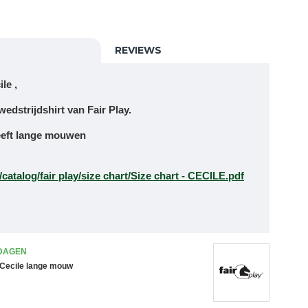
REVIEWS
le ,
edstrijdshirt van Fair Play.
heeft lange mouwen
:
e/catalog/fair play/size chart/Size chart - CECILE.pdf
 DAGEN
y Cecile lange mouw