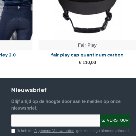
Fair Play
rley 2.0
fair play cap quantinum carbon
€ 110,00
Nieuwsbrief
Blijf altijd op de hoogte door aan te melden op onze
nieuwsbrief.
VERSTUUR
Ik heb de
Algemene Voorwaarden
gelezen en ga hiermee akkoord