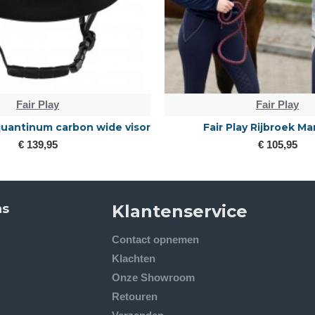
Fair Play
Fair Play
 quantinum carbon wide visor
Fair Play Rijbroek Ma
€ 139,95
€ 105,95
ns
Klantenservice
Contact opnemen
Klachten
Onze Showroom
Retouren