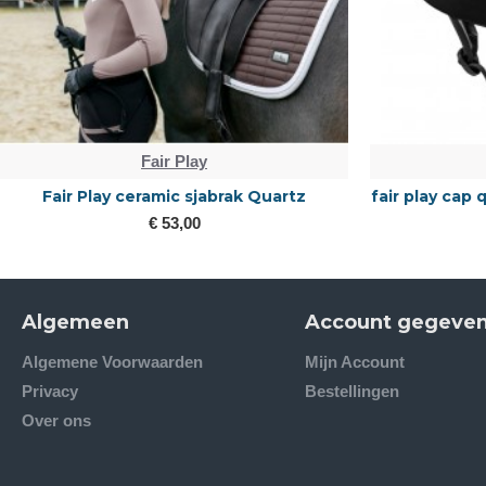
Fair Play
Fair Play ceramic sjabrak Quartz
fair play cap
€ 53,00
Algemeen
Account gegeve
Algemene Voorwaarden
Mijn Account
Privacy
Bestellingen
Over ons