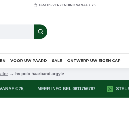
GRATIS VERZENDING VANAF € 75
MEN
VOOR UW PAARD
SALE
ONTWERP UW EIGEN CAP
uiter
hv polo haarband argyle
ANAF € 75,-
MEER INFO BEL 0611756767
STEL