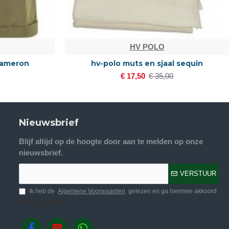
HV POLO
cameron
hv-polo muts en sjaal sequin
€ 17,50
€ 35,00
Nieuwsbrief
Blijf altijd op de hoogte door aan te melden op onze
nieuwsbrief.
VERSTUUR
Ik heb de
Algemene Voorwaarden
gelezen en ga hiermee akkoord
Volg ons.