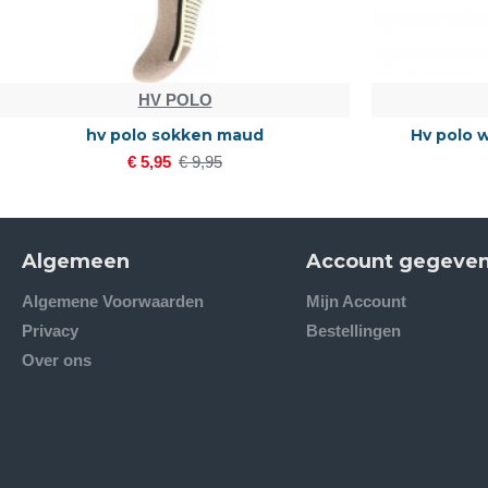
HV POLO
hv polo sokken maud
Hv polo 
€ 5,95
€ 9,95
Algemeen
Account gegeve
Algemene Voorwaarden
Mijn Account
Privacy
Bestellingen
Over ons