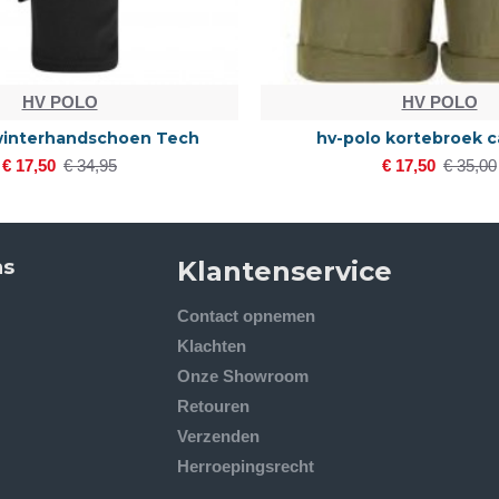
HV POLO
HV POLO
winterhandschoen Tech
hv-polo kortebroek 
€ 17,50
€ 34,95
€ 17,50
€ 35,00
ns
Klantenservice
Contact opnemen
Klachten
Onze Showroom
Retouren
Verzenden
Herroepingsrecht