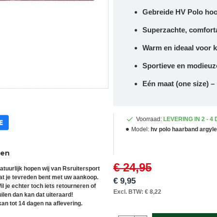
Gebreide HV Polo ho
Superzachte, comfort
Warm en ideaal voor 
Sportieve en modieuze
Eén maat (one size) –
Voorraad:
LEVERING IN 2 - 4
Model:
hv polo haarband argyle
ren
€ 24,95
atuurlijk hopen wij van Rsruitersport
at je tevreden bent met uw aankoop.
€ 9,95
il je echter toch iets retourneren of
Excl. BTW: € 8,22
uilen dan kan dat uiteraard!
an tot 14 dagen na aflevering.