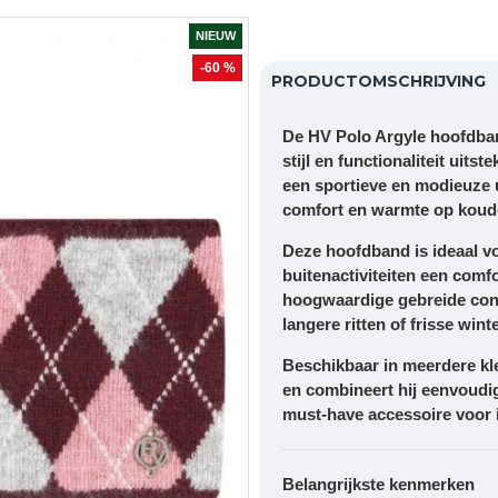
NIEUW
-60 %
PRODUCTOMSCHRIJVING
De
HV Polo Argyle hoofdba
stijl en functionaliteit uit
een sportieve en modieuze ui
comfort en warmte op koud
Deze hoofdband is ideaal voo
buitenactiviteiten een comf
hoogwaardige gebreide constr
langere ritten of frisse win
Beschikbaar in meerdere kle
en combineert hij eenvoudig
must-have accessoire voor i
Belangrijkste kenmerken