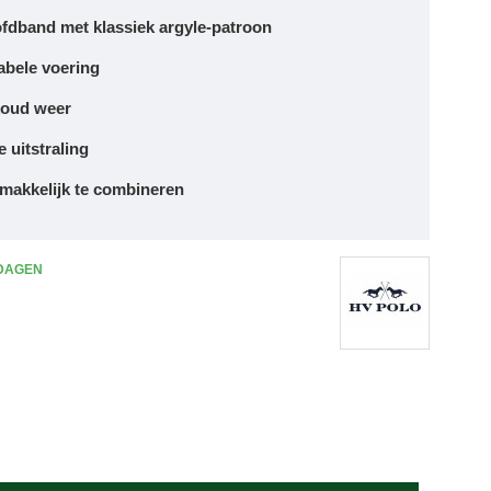
ofdband
met klassiek argyle-patroon
abele voering
koud weer
 uitstraling
 makkelijk te combineren
 DAGEN