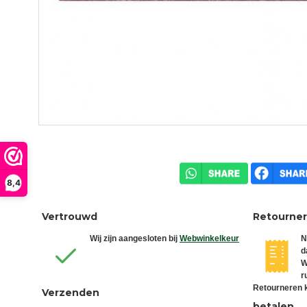
8,4
Vertrouwd
Retourne
Wij zijn aangesloten bij
Webwinkelkeur
N
d
W
r
Retourneren k
Verzenden
betalen