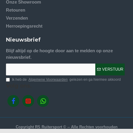
Onze Showroom
Retouren
Verzenden
Herroepingsrecht
Nieuwsbrief
Blijf altijd op de hoogte door aan te melden op onze
nieuwsbrief.
VERSTUUR
Ik heb de
Algemene Voorwaarden
gelezen en ga hiermee akkoord
Volg ons.
Copyright RS Ruitersport © -- Alle Rechten voorhouden