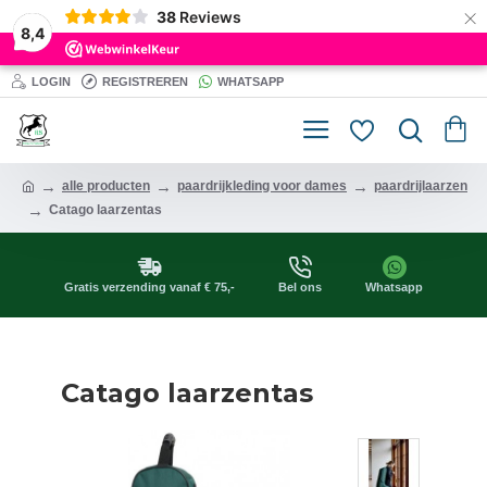
×
38
Reviews
8,4
LOGIN
REGISTREREN
WHATSAPP
alle producten
paardrijkleding voor dames
paardrijlaarzen
Catago laarzentas
Gratis verzending vanaf € 75,-
Bel ons
Whatsapp
Catago laarzentas