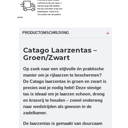
POSTNL & DHL, u kunt
zelf kiezen bij ons waar u
het bezorgd wilt hebben.
Dit kan zijn thuis of bij een
pakketpunt. Vanaf €75,-
verzenden we uw pakket
gratis
PRODUCTOMSCHRIJVING
Catago Laarzentas –
Groen/Zwart
Op zoek naar een stijlvolle én praktische
manier om je rijlaarzen te beschermen?
De
Catago laarzentas in groen en zwart
is
precies wat je nodig hebt! Deze stevige
tas is ideaal om je laarzen schoon, droog
en krasvrij te houden – zowel onderweg
naar wedstrijden als gewoon in de
zadelkamer.
De laarzentas is gemaakt van duurzaam