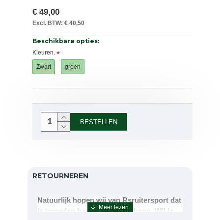
€ 49,00
Excl. BTW: € 40,50
Beschikbare opties:
Kleuren.
Zwart
groen
BESTELLEN
RETOURNEREN
Natuurlijk hopen wij van Rsruitersport dat
je tevreden bent met uw aankoop. Wil je