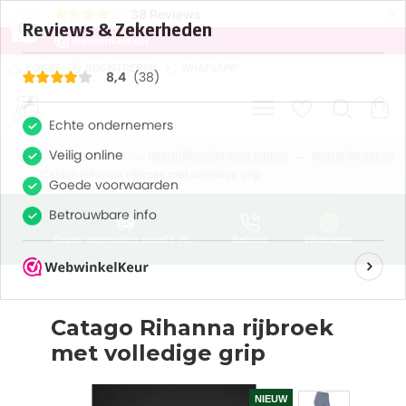
×
38
Reviews
8,4
LOGIN
REGISTREREN
WHATSAPP
alle producten
paardrijkleding voor dames
paardrijbroeken
Catago Rihanna rijbroek met volledige grip
Gratis verzending vanaf € 75,-
Bel ons
Whatsapp
Catago Rihanna rijbroek
met volledige grip
NIEUW