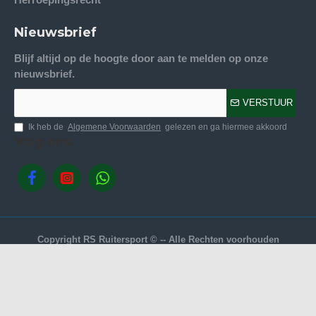
Nieuwsbrief
Blijf altijd op de hoogte door aan te melden op onze
nieuwsbrief.
VERSTUUR
Ik heb de
Algemene Voorwaarden
gelezen en ga hiermee akkoord
Volg ons.
Copyright RS Ruitersport © -- Alle Rechten voorhouden