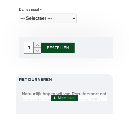
Dames maat
BESTELLEN
RETOURNEREN
Natuurlijk hopen wij van Rsruitersport dat
je tevreden bent met uw aankoop. Wil je
echter toch iets retourneren of ruilen dan
kan dat uiteraard!Retourneren kan tot 14
dagen na aflevering.De artikelen kunt u
terug sturen naar : Rsruitersport