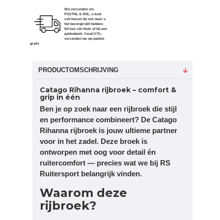
Wij verzenden via
POSTNL & DHL, u kunt
zelf kiezen bij ons waar u
het bezorgd wilt hebben.
Dit kan zijn thuis of bij een
pakketpunt. Vanaf €75,-
verzenden we uw pakket
gratis
PRODUCTOMSCHRIJVING
Catago Rihanna rijbroek – comfort &
grip in één
Ben je op zoek naar een rijbroek die stijl
en performance combineert? De Catago
Rihanna rijbroek is jouw ultieme partner
voor in het zadel. Deze broek is
ontworpen met oog voor detail én
ruitercomfort — precies wat we bij RS
Ruitersport belangrijk vinden.
Waarom deze
rijbroek?