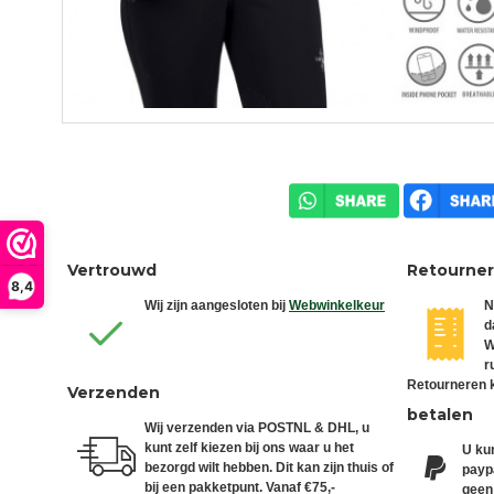
Vertrouwd
Retourne
8,4
Wij zijn aangesloten bij
Webwinkelkeur
N
d
W
r
Retourneren k
Verzenden
betalen
Wij verzenden via POSTNL & DHL, u
kunt zelf kiezen bij ons waar u het
U kun
bezorgd wilt hebben. Dit kan zijn thuis of
paypa
bij een pakketpunt. Vanaf €75,-
geen