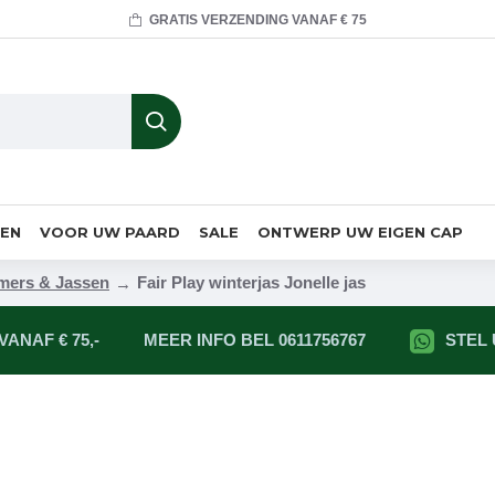
GRATIS VERZENDING VANAF € 75
MEN
VOOR UW PAARD
SALE
ONTWERP UW EIGEN CAP
ers & Jassen
Fair Play winterjas Jonelle jas
ANAF € 75,-
MEER INFO BEL 0611756767
STEL