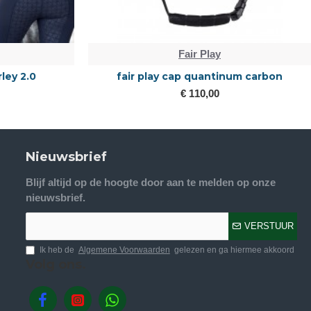
Fair Play
rley 2.0
fair play cap quantinum carbon
€ 110,00
Nieuwsbrief
Blijf altijd op de hoogte door aan te melden op onze
nieuwsbrief.
VERSTUUR
Ik heb de
Algemene Voorwaarden
gelezen en ga hiermee akkoord
Volg ons.