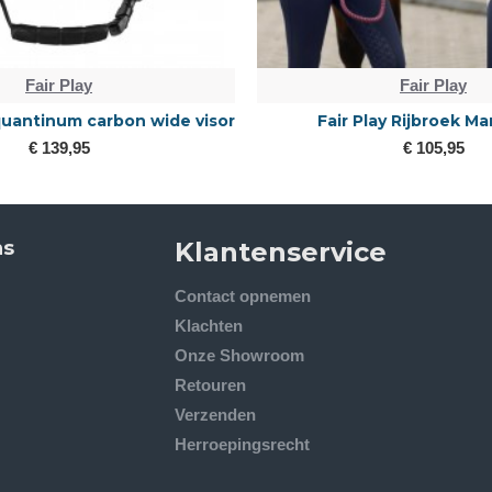
Fair Play
Fair Play
 quantinum carbon wide visor
Fair Play Rijbroek Ma
€ 139,95
€ 105,95
ns
Klantenservice
Contact opnemen
Klachten
Onze Showroom
Retouren
Verzenden
Herroepingsrecht