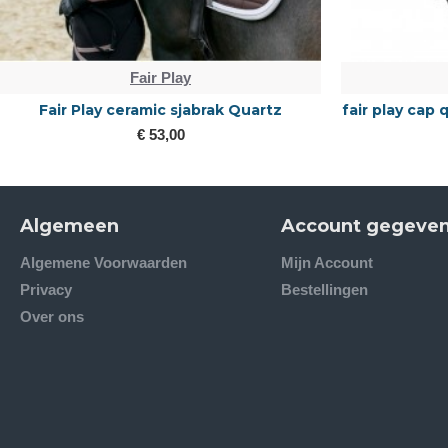
Fair Play
Fair Play ceramic sjabrak Quartz
fair play cap
€ 53,00
Algemeen
Account gegeve
Algemene Voorwaarden
Mijn Account
Privacy
Bestellingen
Over ons