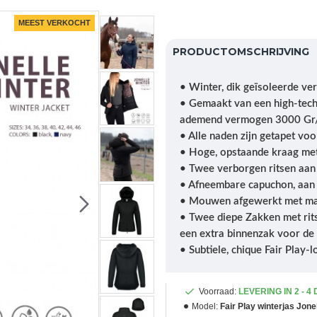
MEEST VERKOCHT
PRODUCTOMSCHRIJVING
• Winter, dik geïsoleerde ve
• Gemaakt van een high-tec
ademend vermogen 3000 G
• Alle naden zijn getapet vo
• Hoge, opstaande kraag met
• Twee verborgen ritsen aan 
• Afneembare capuchon, aan
• Mouwen afgewerkt met manc
• Twee diepe Zakken met rits
een extra binnenzak voor de
• Subtiele, chique Fair Pla
Voorraad:
LEVERING IN 2 - 4
Model:
Fair Play winterjas Jonel