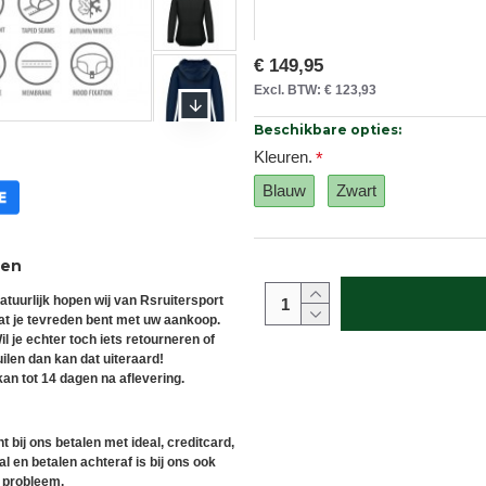
€ 149,95
Excl. BTW: € 123,93
Beschikbare opties:
Kleuren.
Blauw
Zwart
ren
atuurlijk hopen wij van Rsruitersport
at je tevreden bent met uw aankoop.
il je echter toch iets retourneren of
uilen dan kan dat uiteraard!
an tot 14 dagen na aflevering.
t bij ons betalen met ideal, creditcard,
l en betalen achteraf is bij ons ook
 probleem.