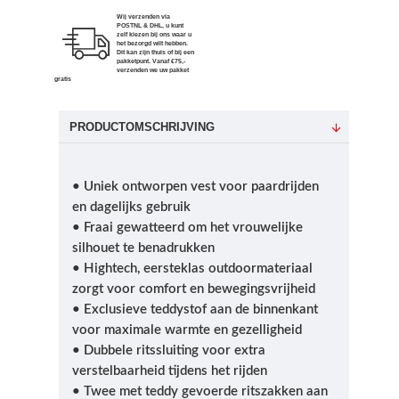
Wij verzenden via
POSTNL & DHL, u kunt
zelf kiezen bij ons waar u
het bezorgd wilt hebben.
Dit kan zijn thuis of bij een
pakketpunt. Vanaf €75,-
verzenden we uw pakket
gratis
PRODUCTOMSCHRIJVING
• Uniek ontworpen vest voor paardrijden
en dagelijks gebruik
• Fraai gewatteerd om het vrouwelijke
silhouet te benadrukken
• Hightech, eersteklas outdoormateriaal
zorgt voor comfort en bewegingsvrijheid
• Exclusieve teddystof aan de binnenkant
voor maximale warmte en gezelligheid
• Dubbele ritssluiting voor extra
verstelbaarheid tijdens het rijden
• Twee met teddy gevoerde ritszakken aan