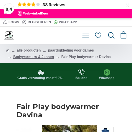
×
38
Reviews
8,4
LOGIN
REGISTREREN
WHATSAPP
alle producten
paardrijkleding voor dames
Bodywarmers & Jassen
Fair Play bodywarmer Davina
Gratis verzending vanaf € 75,-
Bel ons
Whatsapp
Fair Play bodywarmer
Davina