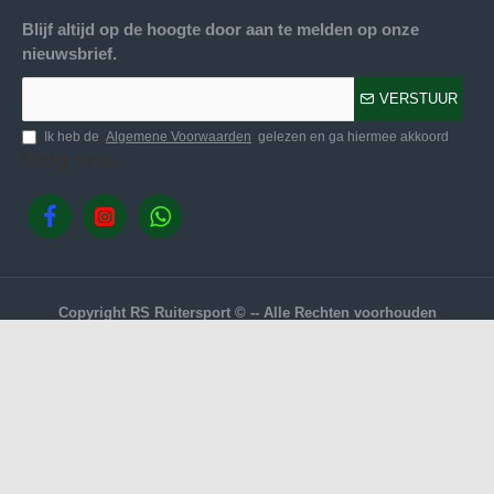
Blijf altijd op de hoogte door aan te melden op onze
nieuwsbrief.
VERSTUUR
Ik heb de
Algemene Voorwaarden
gelezen en ga hiermee akkoord
Volg ons.
Copyright RS Ruitersport © -- Alle Rechten voorhouden