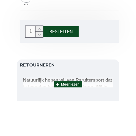
XXS
BESTELLEN
RETOURNEREN
Natuurlijk hopen wij van Rsruitersport dat
je tevreden bent met uw aankoop. Wil je
echter toch iets retourneren of ruilen dan
kan dat uiteraard!Retourneren kan tot 14
dagen na aflevering.De artikelen kunt u
terug sturen naar : Rsruitersport
Terbregseweg 89 3056JV RotterdamWilt u
een artikel ruilen dan zorgen wij dat dit zo
snel mogelijk geregeld is.Wenst u uw geld