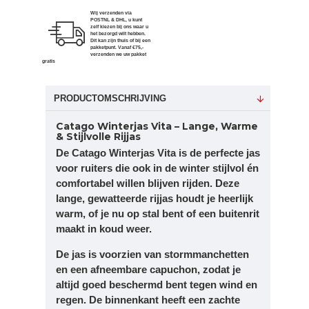
Wij verzenden via
POSTNL & DHL, u kunt
zelf kiezen bij ons waar u
het bezorgd wilt hebben.
Dit kan zijn thuis of bij een
pakketpunt. Vanaf €75,-
verzenden we uw pakket
gratis
PRODUCTOMSCHRIJVING
Catago Winterjas Vita – Lange, Warme
& Stijlvolle Rijjas
De
Catago Winterjas Vita
is de perfecte jas
voor ruiters die ook in de winter stijlvol én
comfortabel willen blijven rijden. Deze
lange, gewatteerde rijjas
houdt je heerlijk
warm, of je nu op stal bent of een buitenrit
maakt in koud weer.
De jas is voorzien van
stormmanchetten
en een
afneembare capuchon
, zodat je
altijd goed beschermd bent tegen wind en
regen. De binnenkant heeft een
zachte