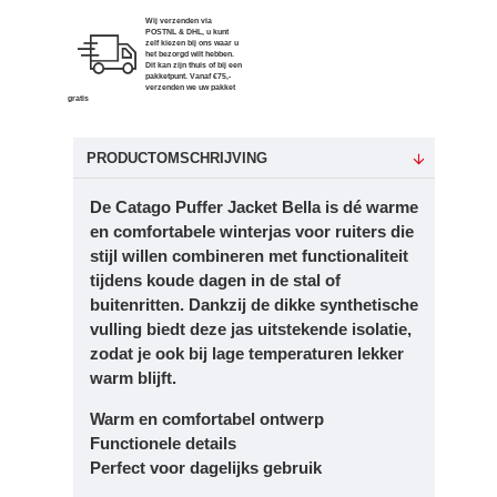
Wij verzenden via
POSTNL & DHL, u kunt
zelf kiezen bij ons waar u
het bezorgd wilt hebben.
Dit kan zijn thuis of bij een
pakketpunt. Vanaf €75,-
verzenden we uw pakket
gratis
PRODUCTOMSCHRIJVING
De
Catago Puffer Jacket Bella
is dé warme
en comfortabele winterjas voor ruiters die
stijl willen combineren met functionaliteit
tijdens koude dagen in de stal of
buitenritten. Dankzij de dikke synthetische
vulling biedt deze jas uitstekende isolatie,
zodat je ook bij lage temperaturen lekker
warm blijft.
Warm en comfortabel ontwerp
Functionele details
Perfect voor dagelijks gebruik