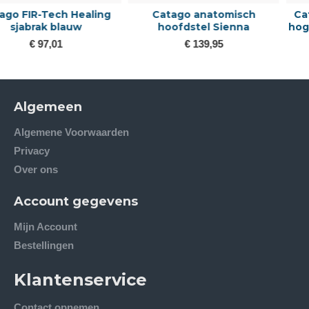
Catago Aroy Rijbroek met
Catago Bamboo
hoge taille en volledige grip
zomerdeken
€ 60,00
€ 99,95
€ 99,95
Algemeen
Algemene Voorwaarden
Privacy
Over ons
Account gegevens
Mijn Account
Bestellingen
Klantenservice
Contact opnemen