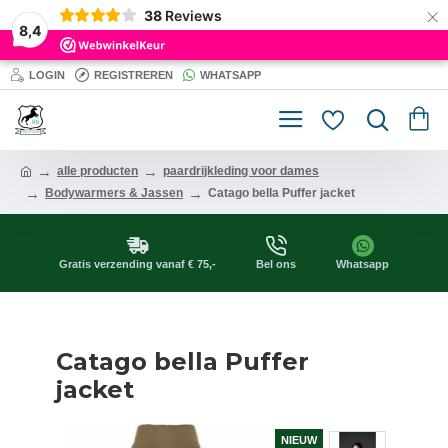
×
38
Reviews
8,4
LOGIN
REGISTREREN
WHATSAPP
alle producten
paardrijkleding voor dames
Bodywarmers & Jassen
Catago bella Puffer jacket
Gratis verzending vanaf € 75,-
Bel ons
Whatsapp
Catago bella Puffer
jacket
NIEUW