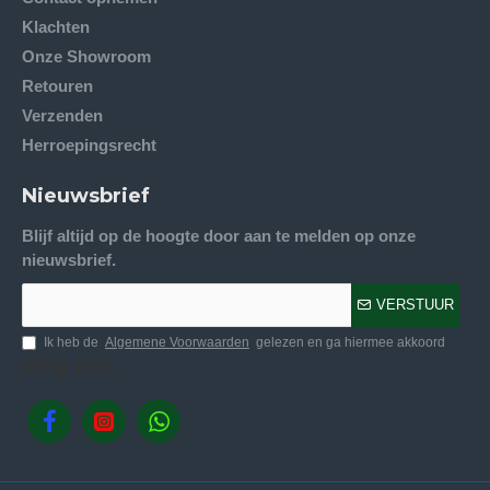
Klachten
Onze Showroom
Retouren
Verzenden
Herroepingsrecht
Nieuwsbrief
Blijf altijd op de hoogte door aan te melden op onze
nieuwsbrief.
VERSTUUR
Ik heb de
Algemene Voorwaarden
gelezen en ga hiermee akkoord
Volg ons.