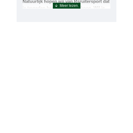
Natuurlijk hopen wij van Rsruitersport dat
je tevreden bent met uw aankoop. Wil je
echter toch iets retourneren of ruilen dan
kan dat uiteraard!Retourneren kan tot 14
dagen na aflevering.De artikelen kunt u
terug sturen naar : Rsruitersport
Terbregseweg 89 3056JV RotterdamWilt u
een artikel ruilen dan zorgen wij dat dit zo
snel mogelijk geregeld is.Wenst u uw geld
terug dan zorgen wij voor een
retourbetaling binnen 5 werkdagen.