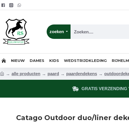
zoeken
NIEUW
DAMES
KIDS
WEDSTRIJDKLEDING
RIJHEL
alle producten
paard
paardendekens
outdoordek
GRATIS VERZENDING V
Catago Outdoor duo/liner dek