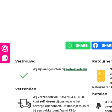
8,4
Vertrouwd
Retourne
Wij zijn aangesloten bij
Webwinkelkeur
N
d
W
r
Retourneren k
Verzenden
betalen
Wij verzenden via POSTNL & DHL, u
kunt zelf kiezen bij ons waar u het
U kun
bezorgd wilt hebben. Dit kan zijn thuis of
paypa
bij een pakketpunt. Vanaf €75,-
geen