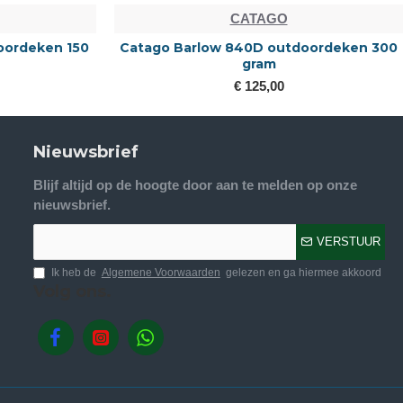
CATAGO
oordeken 150
Catago Barlow 840D outdoordeken 300
gram
€ 125,00
Nieuwsbrief
Blijf altijd op de hoogte door aan te melden op onze
nieuwsbrief.
VERSTUUR
Ik heb de
Algemene Voorwaarden
gelezen en ga hiermee akkoord
Volg ons.