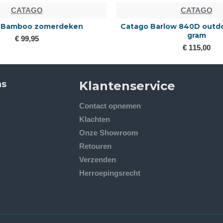
CATAGO
CATAGO
 Bamboo zomerdeken
Catago Barlow 840D outd
gram
€ 99,95
€ 115,00
ns
Klantenservice
Contact opnemen
Klachten
Onze Showroom
Retouren
Verzenden
Herroepingsrecht