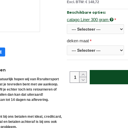
Excl. BTW: € 148,72
Beschikbare opties:
catago Liner 300 gram
deken maat
ren
atuurlijk hopen wij van Rsruitersport
at je tevreden bent met uw aankoop.
il je echter toch iets retourneren of
uilen dan kan dat uiteraard!
an tot 14 dagen na aflevering.
t bij ons betalen met ideal, creditcard,
l en betalen achteraf is bij ons ook
 probleem.