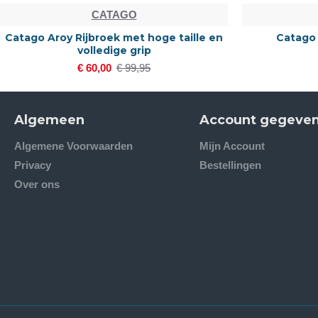
CATAGO
Catago Aroy Rijbroek met hoge taille en
Catago
volledige grip
€ 60,00
€ 99,95
Algemeen
Account gegeve
Algemene Voorwaarden
Mijn Account
Privacy
Bestellingen
Over ons