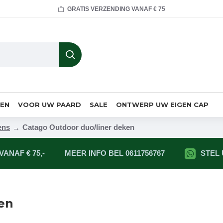
GRATIS VERZENDING VANAF € 75
MEN
VOOR UW PAARD
SALE
ONTWERP UW EIGEN CAP
ens
Catago Outdoor duo/liner deken
ANAF € 75,-
MEER INFO BEL 0611756767
STEL
en