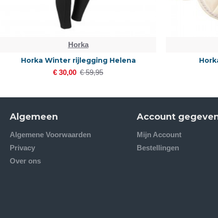
Horka
Horka Winter rijlegging Helena
Horka
€ 30,00
€ 59,95
Algemeen
Account gegeve
Algemene Voorwaarden
Mijn Account
Privacy
Bestellingen
Over ons