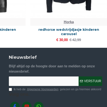
Horka
 kinderen
redhorse wedstrijdjasje kinderen
carousel
€ 30,00
€ 42,99
Nieuwsbrief
Blijf altijd op de hoogte door aan te melden op onze
nieuwsbrief.
VERSTUUR
Ik heb de
Algemene Voorwaarden
gelezen en ga hiermee akkoord
Volg ons.