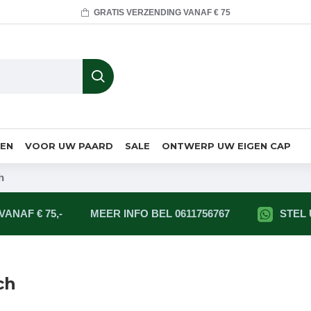
GRATIS VERZENDING VANAF € 75
MEN
VOOR UW PAARD
SALE
ONTWERP UW EIGEN CAP
h
ANAF € 75,-
MEER INFO BEL 0611756767
STEL
ch