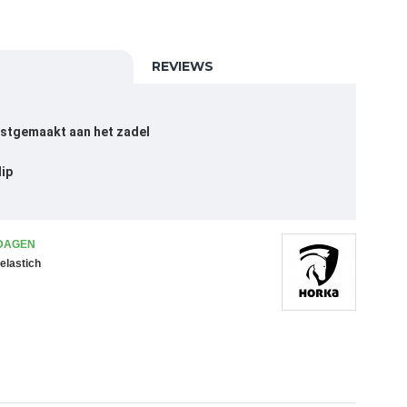
REVIEWS
astgemaakt aan het zadel
lip
 DAGEN
elastich