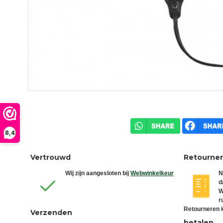
8,4
Vertrouwd
Retourne
Wij zijn aangesloten bij
Webwinkelkeur
N
d
W
r
Retourneren k
Verzenden
betalen