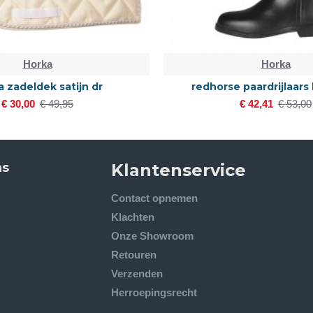
Horka
Horka
 zadeldek satijn dr
redhorse paardrijlaars
€ 30,00
€ 49,95
€ 42,41
€ 53,00
ns
Klantenservice
Contact opnemen
Klachten
Onze Showroom
Retouren
Verzenden
Herroepingsrecht