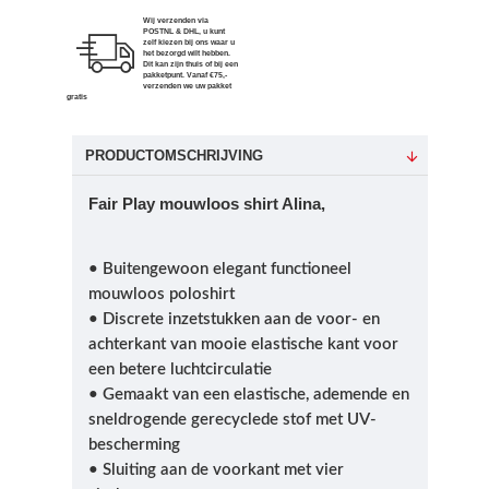
Wij verzenden via
POSTNL & DHL, u kunt
zelf kiezen bij ons waar u
het bezorgd wilt hebben.
Dit kan zijn thuis of bij een
pakketpunt. Vanaf €75,-
verzenden we uw pakket
gratis
PRODUCTOMSCHRIJVING
Fair Play mouwloos shirt Alina,
• Buitengewoon elegant functioneel
mouwloos poloshirt
• Discrete inzetstukken aan de voor- en
achterkant van mooie elastische kant voor
een betere luchtcirculatie
• Gemaakt van een elastische, ademende en
sneldrogende gerecyclede stof met UV-
bescherming
• Sluiting aan de voorkant met vier