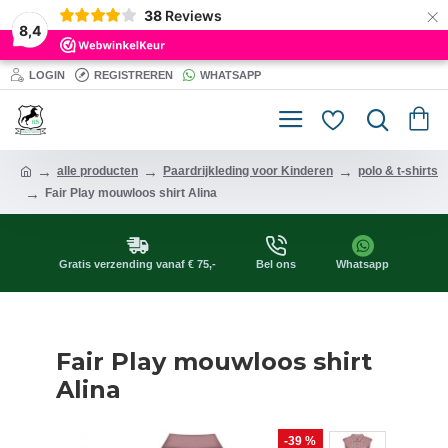
×
38
Reviews
8,4
LOGIN
REGISTREREN
WHATSAPP
alle producten
Paardrijkleding voor Kinderen
polo & t-shirts
Fair Play mouwloos shirt Alina
Gratis verzending vanaf € 75,-
Bel ons
Whatsapp
Fair Play mouwloos shirt
Alina
-39 %