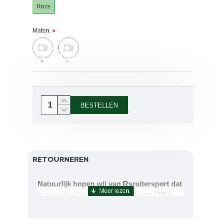
Roze
Maten.
S
L
BESTELLEN
RETOURNEREN
Natuurlijk hopen wij van Rsruitersport dat
je tevreden bent met uw aankoop. Wil je
echter toch iets retourneren of ruilen dan
kan dat uiteraard!Retourneren kan tot 14