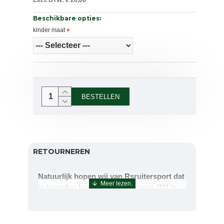
Excl. BTW: € 20,66
Beschikbare opties:
kinder maat
BESTELLEN
RETOURNEREN
Natuurlijk hopen wij van Rsruitersport dat
je tevreden bent met uw aankoop. Wil je
echter toch iets retourneren of ruilen dan
kan dat uiteraard!Retourneren kan tot 14
dagen na aflevering.De artikelen kunt u