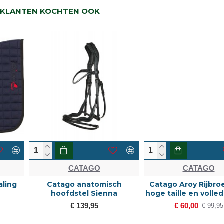
KLANTEN KOCHTEN OOK
NIEUW
-40 %
CATAGO
CATAGO
Catago Aroy Rijbroek met
Catago Bamboo
hoge taille en volledige grip
zomerdeken
€ 60,00
€ 99,95
€ 99,95