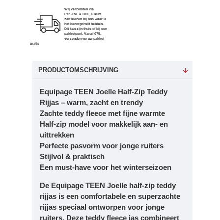
Wij verzenden via
POSTNL & DHL, u kunt
zelf kiezen bij ons waar u
het bezorgd wilt hebben.
Dit kan zijn thuis of bij een
pakketpunt. Vanaf €75,-
verzenden we uw pakket
gratis
PRODUCTOMSCHRIJVING
Equipage TEEN Joelle Half-Zip Teddy
Rijjas – warm, zacht en trendy
Zachte teddy fleece met fijne warmte
Half-zip model voor makkelijk aan- en
uittrekken
Perfecte pasvorm voor jonge ruiters
Stijlvol & praktisch
Een must-have voor het winterseizoen
De
Equipage TEEN Joelle half-zip teddy
rijjas
is een comfortabele en superzachte
rijjas speciaal ontworpen voor jonge
ruiters. Deze teddy fleece jas combineert