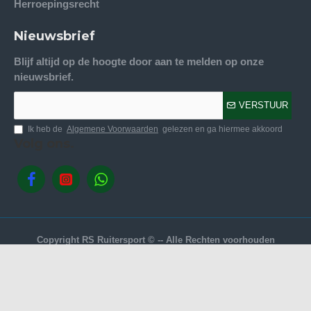
Herroepingsrecht
Nieuwsbrief
Blijf altijd op de hoogte door aan te melden op onze
nieuwsbrief.
VERSTUUR
Ik heb de
Algemene Voorwaarden
gelezen en ga hiermee akkoord
Volg ons.
Copyright RS Ruitersport © -- Alle Rechten voorhouden