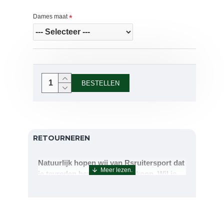
Dames maat
BESTELLEN
RETOURNEREN
Natuurlijk hopen wij van Rsruitersport dat
je tevreden bent met uw aankoop. Wil je
echter toch iets retourneren of ruilen dan
kan dat uiteraard!Retourneren kan tot 14
dagen na aflevering.De artikelen kunt u
terug sturen naar : Rsruitersport