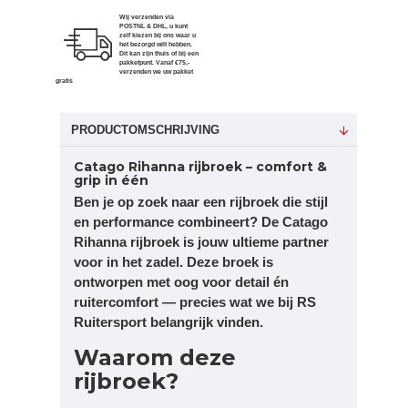
Wij verzenden via
POSTNL & DHL, u kunt
zelf kiezen bij ons waar u
het bezorgd wilt hebben.
Dit kan zijn thuis of bij een
pakketpunt. Vanaf €75,-
verzenden we uw pakket
gratis
PRODUCTOMSCHRIJVING
Catago Rihanna rijbroek – comfort &
grip in één
Ben je op zoek naar een rijbroek die stijl
en performance combineert? De Catago
Rihanna rijbroek is jouw ultieme partner
voor in het zadel. Deze broek is
ontworpen met oog voor detail én
ruitercomfort — precies wat we bij RS
Ruitersport belangrijk vinden.
Waarom deze
rijbroek?