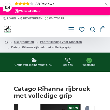
×
38
Reviews
8,4
LOGIN
REGISTREREN
WHATSAPP
alle producten
Paardrijkleding voor Kinderen
Catago Rihanna rijbroek met volledige grip
Gratis verzending vanaf € 75,-
Bel ons
Whatsapp
Catago Rihanna rijbroek
met volledige grip
NIEUW