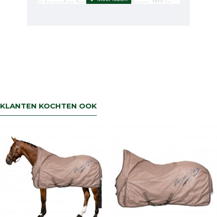
je tevreden bent met uw aankoop. Wil je
echter toch iets retourneren of ruilen dan
kan dat uiteraard!Retourneren kan tot 14
dagen na aflevering.De artikelen kunt u
terug sturen naar : Rsruitersport
Terbregseweg 89 3056JV RotterdamWilt u
een artikel ruilen dan zorgen wij dat dit zo
snel mogelijk geregeld is.Wenst u uw geld
terug dan zorgen wij voor een
retourbetaling binnen 5 werkdagen.
KLANTEN KOCHTEN OOK