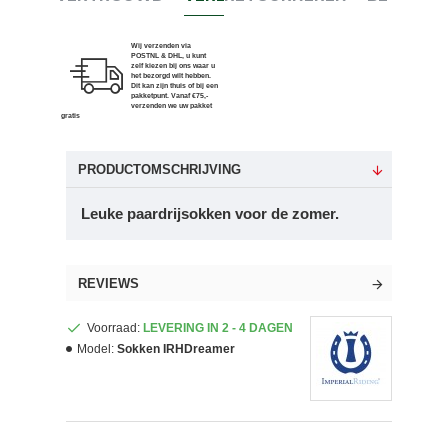
Wij verzenden via
POSTNL & DHL, u kunt
zelf kiezen bij ons waar u
het bezorgd wilt hebben.
Dit kan zijn thuis of bij een
pakketpunt. Vanaf €75,-
verzenden we uw pakket
gratis
PRODUCTOMSCHRIJVING
Leuke paardrijsokken voor de zomer.
REVIEWS
Voorraad:
LEVERING IN 2 - 4 DAGEN
Model:
Sokken IRHDreamer