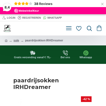
×
38
Reviews
8,4
LOGIN
REGISTREREN
WHATSAPP
sale
paardrijsokken IRHDreamer
Gratis verzending vanaf € 75,-
Bel ons
Whatsapp
paardrijsokken
IRHDreamer
-42 %