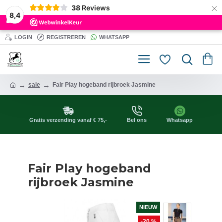
×
38
Reviews
8,4
LOGIN
REGISTREREN
WHATSAPP
sale
Fair Play hogeband rijbroek Jasmine
Gratis verzending vanaf € 75,-
Bel ons
Whatsapp
Fair Play hogeband
rijbroek Jasmine
NIEUW
-20 %