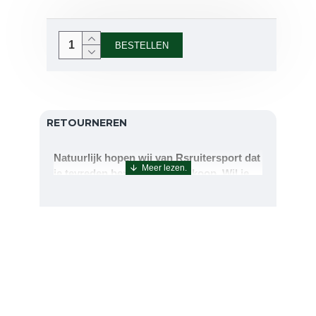
BESTELLEN
RETOURNEREN
Natuurlijk hopen wij van Rsruitersport dat
je tevreden bent met uw aankoop. Wil je
echter toch iets retourneren of ruilen dan
kan dat uiteraard!Retourneren kan tot 14
dagen na aflevering.De artikelen kunt u
terug sturen naar : Rsruitersport
Terbregseweg 89 3056JV RotterdamWilt u
een artikel ruilen dan zorgen wij dat dit zo
snel mogelijk geregeld is.Wenst u uw geld
terug dan zorgen wij voor een
retourbetaling binnen 5 werkdagen.