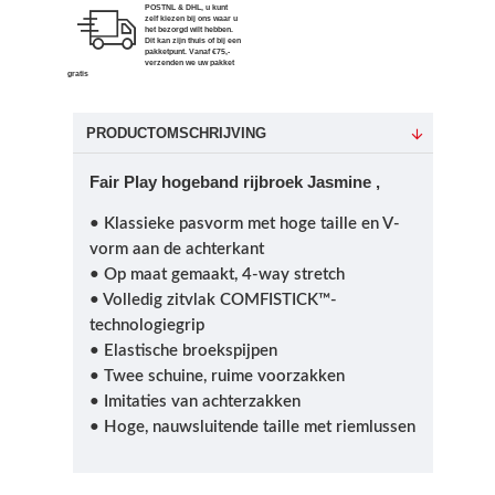
POSTNL & DHL, u kunt
zelf kiezen bij ons waar u
het bezorgd wilt hebben.
Dit kan zijn thuis of bij een
pakketpunt. Vanaf €75,-
verzenden we uw pakket
gratis
PRODUCTOMSCHRIJVING
Fair Play hogeband rijbroek Jasmine ,
• Klassieke pasvorm met hoge taille en V-
vorm aan de achterkant
• Op maat gemaakt, 4-way stretch
• Volledig zitvlak COMFISTICK™-
technologiegrip
• Elastische broekspijpen
• Twee schuine, ruime voorzakken
• Imitaties van achterzakken
• Hoge, nauwsluitende taille met riemlussen