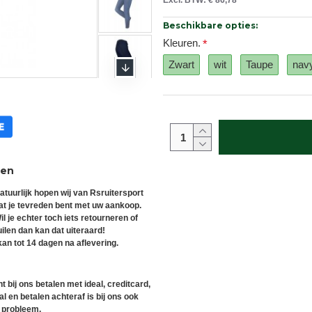
Excl. BTW: € 86,78
Beschikbare opties:
Kleuren.
Zwart
wit
Taupe
nav
ren
atuurlijk hopen wij van Rsruitersport
at je tevreden bent met uw aankoop.
il je echter toch iets retourneren of
uilen dan kan dat uiteraard!
an tot 14 dagen na aflevering.
t bij ons betalen met ideal, creditcard,
l en betalen achteraf is bij ons ook
 probleem.