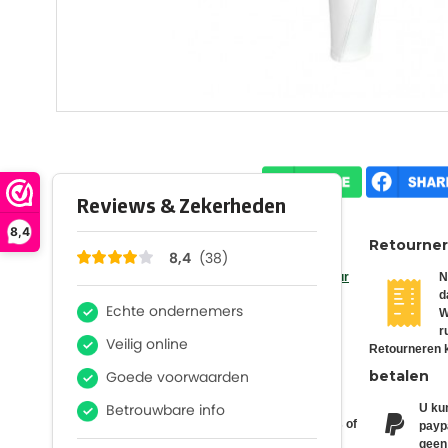
8,4
Vertrouwd
Retourne
Wij zijn aangesloten bij
Webwinkelkeur
N
d
W
r
Retourneren k
Verzenden
betalen
Wij verzenden via POSTNL & DHL, u
kunt zelf kiezen bij ons waar u het
U kun
bezorgd wilt hebben. Dit kan zijn thuis of
paypa
bij een pakketpunt. Vanaf €75,-
geen