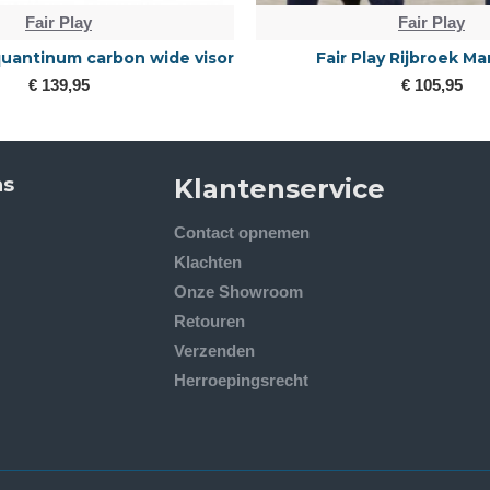
Fair Play
Fair Play
essuurjasje Lexim Rose-gold
fair play quantinum Eclip
klep
€ 225,00
€ 139,95
ns
Klantenservice
Contact opnemen
Klachten
Onze Showroom
Retouren
Verzenden
Herroepingsrecht