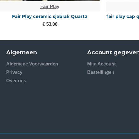
Fair Play
Fair Play Dressuurjasje Lexim blauw en
Fair Play Dr
zwart
€ 215,00
Algemeen
Account gegeve
Algemene Voorwaarden
Mijn Account
Privacy
Bestellingen
Over ons