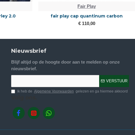
Fair Play
se Rose polo
Fair Play quantinum w.v Spotlight matt
€ 189,95
Nieuwsbrief
Blijf altijd op de hoogte door aan te melden op onze
nieuwsbrief.
VERSTUUR
Ik heb de
Algemene Voorwaarden
gelezen en ga hiermee akkoord
Volg ons.