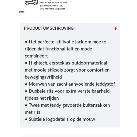
Dit kan zijn thuis of bij een
pakketpunt. Vanaf €75,-
verzenden we uw pakket
gratis
PRODUCTOMSCHRIJVING
• Het perfecte, stijlvolle jack om mee te
rijden dat functionaliteit en mode
combineert
• Hightech, eersteklas outdoormateriaal
met mooie stiksels zorgt voor comfort en
bewegingsvrijheid
• Mouwen van zacht aanvoelende teddystof
• Dubbele rits voor extra verstelbaarheid
tijdens het rijden
• Twee met teddy gevoerde buitenzakken
met rits
• Subtiele logodetails op de mouw