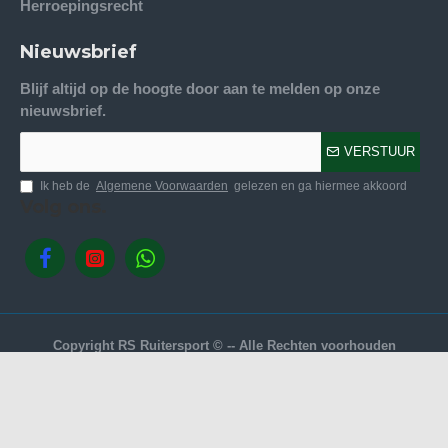
Herroepingsrecht
Nieuwsbrief
Blijf altijd op de hoogte door aan te melden op onze
nieuwsbrief.
VERSTUUR
Ik heb de
Algemene Voorwaarden
gelezen en ga hiermee akkoord
Volg ons.
Copyright RS Ruitersport © -- Alle Rechten voorhouden