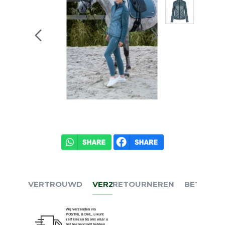
VERTROUWD
VERZENDEN
RETOURNEREN
BETALEN
Wij verzenden via
POSTNL & DHL, u kunt
zelf kiezen bij ons waar u
het bezorgd wilt hebben.