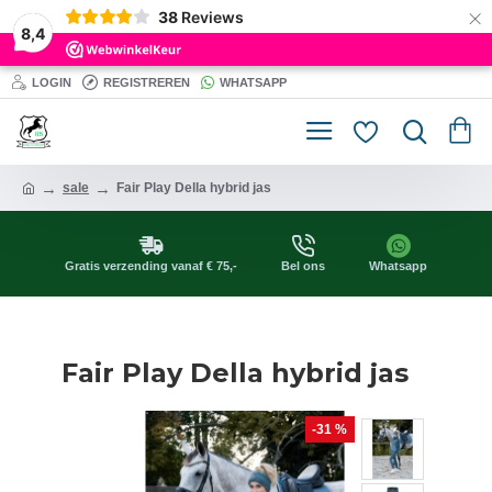
×
38
Reviews
8,4
LOGIN
REGISTREREN
WHATSAPP
sale
Fair Play Della hybrid jas
Gratis verzending vanaf € 75,-
Bel ons
Whatsapp
Fair Play Della hybrid jas
-31 %