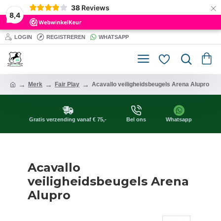
×
38
Reviews
8,4
LOGIN
REGISTREREN
WHATSAPP
Merk
Fair Play
Acavallo veiligheidsbeugels Arena Alupro
Gratis verzending vanaf € 75,-
Bel ons
Whatsapp
Acavallo
veiligheidsbeugels Arena
Alupro