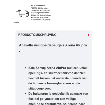
Wij verzenden via
POSTNL & DHL, u kunt
zelf kiezen bij ons waar u
het bezorgd wilt hebben.
Dit kan zijn thuis of bij een
pakketpunt. Vanaf €75,-
verzenden we uw pakket
gratis
PRODUCTOMSCHRIJVING
Acavallo veiligheidsbeugels Arena Alupro
,
Safe Stirrup Arena AluPro met een uniek
openings- en sluitmechanisme dat zich
bevindt tussen het onderste uiteinde van
de buitenste beweegbare arm en de
stijgbeugelvoet.
De buitenarm is gedeeltelijk gemaakt van
flexibel polymeer om een ​​veilige
opening te garanderen, stuiterend naar