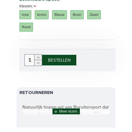
Kleuren.
rose
brons
Blauw
Bruin
Zwart
Rood
BESTELLEN
RETOURNEREN
Natuurlijk hopen wij van Rsruitersport dat
je tevreden bent met uw aankoop. Wil je
echter toch iets retourneren of ruilen dan
kan dat uiteraard!Retourneren kan tot 14