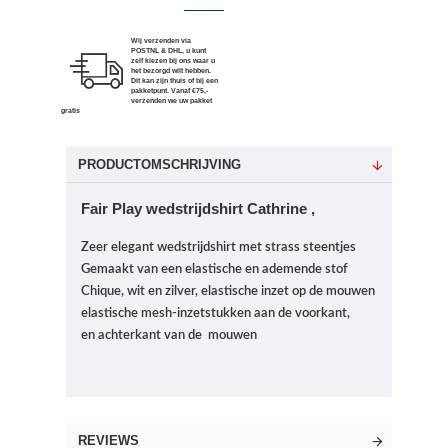
Wij verzenden via
POSTNL & DHL, u kunt
zelf kiezen bij ons waar u
het bezorgd wilt hebben.
Dit kan zijn thuis of bij een
pakketpunt. Vanaf €75,-
verzenden we uw pakket
gratis
PRODUCTOMSCHRIJVING
Fair Play wedstrijdshirt Cathrine ,
Zeer elegant wedstrijdshirt met strass steentjes
Gemaakt van een elastische en ademende stof
Chique, wit en zilver, elastische inzet op de mouwen
elastische mesh-inzetstukken aan de voorkant,
en
achterkant van de mouwen
REVIEWS