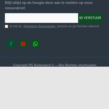
Blijf altijd op de hoogte door aan te melden op onze
nieuwsbrief.
VERSTUUR
Ik heb de
Algemene Voorwaarden
gelezen en ga hiermee akkoord
Volg ons.
Copyright RS Ruitersport © -- Alle Rechten voorhouden