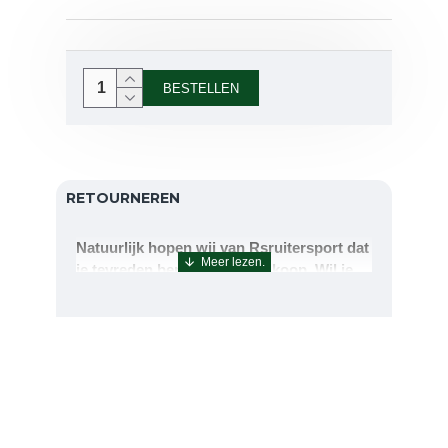
BESTELLEN
RETOURNEREN
Natuurlijk hopen wij van Rsruitersport dat
je tevreden bent met uw aankoop. Wil je
echter toch iets retourneren of ruilen dan
kan dat uiteraard!Retourneren kan tot 14
dagen na aflevering.De artikelen kunt u
terug sturen naar : Rsruitersport
Terbregseweg 89 3056JV RotterdamWilt u
een artikel ruilen dan zorgen wij dat dit zo
snel mogelijk geregeld is.Wenst u uw geld
terug dan zorgen wij voor een