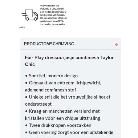
Wij verzenden via
POSTNL & DHL, u kunt
zelf kiezen bij ons waar u
het bezorgd wilt hebben.
Dit kan zijn thuis of bij een
pakketpunt. Vanaf €75,-
verzenden we uw pakket
gratis
PRODUCTOMSCHRIJVING
Fair Play dressuurjasje comfimesh Taylor
Chic
• Sportief, modern design
• Gemaakt van extreem lichtgewicht,
ademend comfimesh stof
• Unieke snit die het vrouwelijke silhouet
onderstreept
• Kraag en manchetten versierd met
kristallen voor een chique uitstraling
• Twee drukknopen voorzakken
• Geen voering zorgt voor een uitstekende