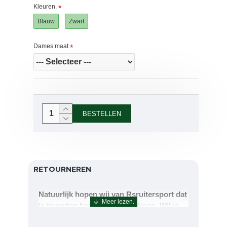
Kleuren.
Blauw
Zwart
Dames maat
BESTELLEN
RETOURNEREN
Natuurlijk hopen wij van Rsruitersport dat
je tevreden bent met uw aankoop. Wil je
echter toch iets retourneren of ruilen dan