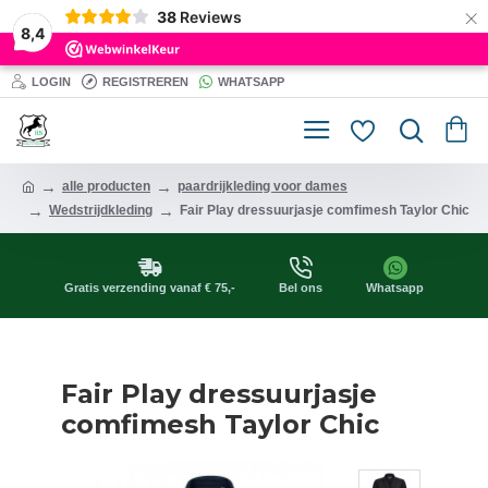
×
38
Reviews
8,4
LOGIN
REGISTREREN
WHATSAPP
alle producten
paardrijkleding voor dames
Wedstrijdkleding
Fair Play dressuurjasje comfimesh Taylor Chic
Gratis verzending vanaf € 75,-
Bel ons
Whatsapp
Fair Play dressuurjasje
comfimesh Taylor Chic