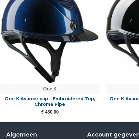
One K
One K Avancé cap – Embroidered Top,
One K Avanc
Chrome Pipe
€ 450,00
Algemeen
Account gegeve