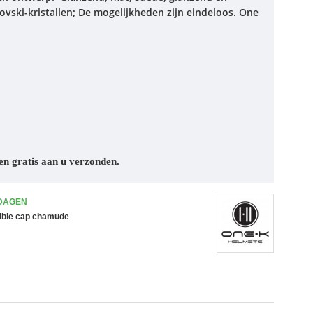
vski-kristallen; De mogelijkheden zijn eindeloos. One
en gratis aan u verzonden.
 DAGEN
ible cap chamude