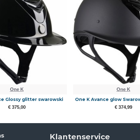
One K
One K
e Glossy glitter swarowski
One K Avance glow Swarow
€ 375,00
€ 374,99
ns
Klantenservice