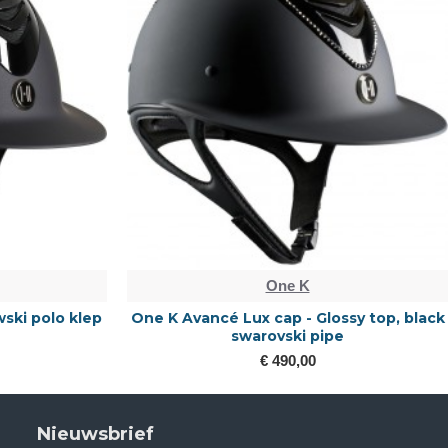
One K
ski polo klep
One K Avancé Lux cap - Glossy top, black
swarovski pipe
€ 490,00
Nieuwsbrief