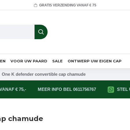
GRATIS VERZENDING VANAF € 75
MEN
VOOR UW PAARD
SALE
ONTWERP UW EIGEN CAP
One K defender convertible cap chamude
ANAF € 75,-
MEER INFO BEL 0611756767
STEL
cap chamude