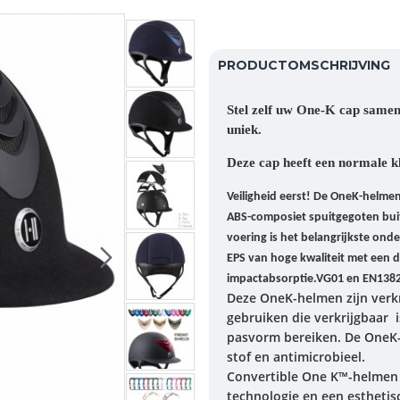
PRODUCTOMSCHRIJVING
Stel zelf uw One-K cap samen
uniek.
Deze cap heeft een normale kl
Veiligheid eerst!
De OneK-helmen 
ABS-composiet spuitgegoten buit
voering is het belangrijkste ond
EPS van hoge kwaliteit met een d
impactabsorptie.VG01 en EN138
Deze OneK-helmen zijn verkr
gebruiken die verkrijgbaar i
pasvorm bereiken.
De OneK-
stof en antimicrobieel.
Convertible One K™-helmen 
technologie en een estheti