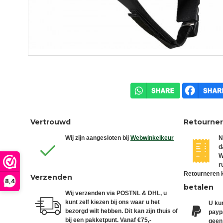
Vertrouwd
Retourne
Wij zijn aangesloten bij
Webwinkelkeur
N
d
W
r
Retourneren k
Verzenden
8,4
betalen
Wij verzenden via POSTNL & DHL, u
kunt zelf kiezen bij ons waar u het
U kun
bezorgd wilt hebben. Dit kan zijn thuis of
paypa
bij een pakketpunt. Vanaf €75,-
geen