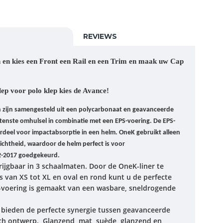
REVIEWS
 en kies een Front een Rail en een Trim en maak uw Cap
ep voor polo klep kies de Avance!
zijn samengesteld uit een polycarbonaat en geavanceerde
enste omhulsel in combinatie met een EPS-voering. De EPS-
erdeel voor impactabsorptie in een helm. OneK gebruikt alleen
ichtheid, waardoor de helm perfect is voor
2-2017 goedgekeurd.
ijgbaar in 3 schaalmaten. Door de OneK-liner te
s van XS tot XL en oval en rond kunt u de perfecte
voering is gemaakt van een wasbare, sneldrogende
bieden de perfecte synergie tussen geavanceerde
sch ontwerp. Glanzend, mat, suède, glanzend en