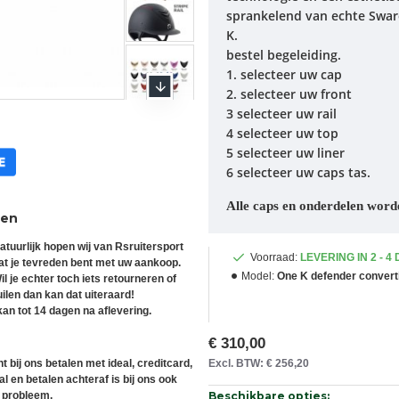
sprankelend van echte Swaro
K.
bestel begeleiding.
1. selecteer uw cap
2. selecteer uw front
3 selecteer uw rail
4 selecteer uw top
5 selecteer uw liner
6 selecteer uw caps tas.
Alle caps en onderdelen word
ren
atuurlijk hopen wij van Rsruitersport
Voorraad:
LEVERING IN 2 - 4
at je tevreden bent met uw aankoop.
Model:
One K defender convert
il je echter toch iets retourneren of
uilen dan kan dat uiteraard!
an tot 14 dagen na aflevering.
€ 310,00
t bij ons betalen met ideal, creditcard,
Excl. BTW: € 256,20
l en betalen achteraf is bij ons ook
 probleem.
Beschikbare opties: