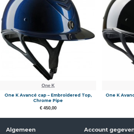
One K
One K Avancé cap – Embroidered Top,
One K Avanc
Chrome Pipe
€ 450,00
Algemeen
Account gegeve