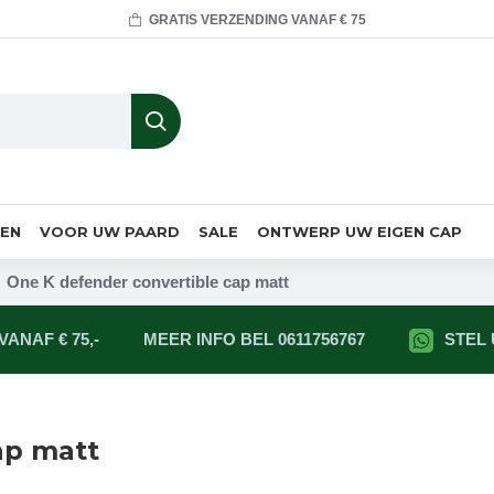
GRATIS VERZENDING VANAF € 75
MEN
VOOR UW PAARD
SALE
ONTWERP UW EIGEN CAP
One K defender convertible cap matt
ANAF € 75,-
MEER INFO BEL 0611756767
STEL
ap matt