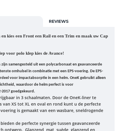
REVIEWS
 en kies een Front een Rail en een Trim en maak uw Cap
ep voor polo klep kies de Avance!
zijn samengesteld uit een polycarbonaat en geavanceerde
enste omhulsel in combinatie met een EPS-voering. De EPS-
erdeel voor impactabsorptie in een helm. OneK gebruikt alleen
ichtheid, waardoor de helm perfect is voor
2-2017 goedgekeurd.
ijgbaar in 3 schaalmaten. Door de OneK-liner te
s van XS tot XL en oval en rond kunt u de perfecte
voering is gemaakt van een wasbare, sneldrogende
bieden de perfecte synergie tussen geavanceerde
sch ontwerp. Glanzend, mat, suède, glanzend en