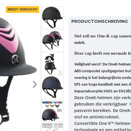
MEEST VERKOCHT
PRODUCTOMSCHRIJVING
Stel zelf uw One-K cap samen
uniek.
Deze cap heeft een normale kl
Veiligheid eerst!
De OneK-helmen 
ABS-composiet spuitgegoten buit
voering is het belangrijkste ond
EPS van hoge kwaliteit met een d
impactabsorptie.VG01 en EN138
Deze OneK-helmen zijn verkr
gebruiken die verkrijgbaar i
pasvorm bereiken.
De OneK-
stof en antimicrobieel.
Convertible One K™-helmen 
technologie en een estheti