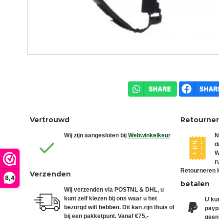
Vertrouwd
Retourne
Wij zijn aangesloten bij
Webwinkelkeur
N
d
W
r
Retourneren k
Verzenden
8,4
betalen
Wij verzenden via POSTNL & DHL, u
kunt zelf kiezen bij ons waar u het
U kun
bezorgd wilt hebben. Dit kan zijn thuis of
paypa
bij een pakketpunt. Vanaf €75,-
geen