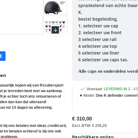
sprankelend van echte Swaro
K.
bestel begeleiding.
1. selecteer uw cap
2. selecteer uw front
3 selecteer uw rail
4 selecteer uw top
5 selecteer uw liner
6 selecteer uw caps tas.
Alle caps en onderdelen word
ren
atuurlijk hopen wij van Rsruitersport
Voorraad:
LEVERING IN 2 - 4
at je tevreden bent met uw aankoop.
Model:
One K defender convert
il je echter toch iets retourneren of
uilen dan kan dat uiteraard!
an tot 14 dagen na aflevering.
€ 310,00
t bij ons betalen met ideal, creditcard,
Excl. BTW: € 256,20
l en betalen achteraf is bij ons ook
 probleem.
Beschikbare opties: