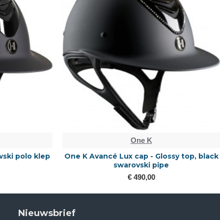
One K
ski polo klep
One K Avancé Lux cap - Glossy top, black
swarovski pipe
€ 490,00
Nieuwsbrief