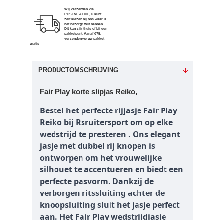
Wij verzenden via
POSTNL & DHL, u kunt
zelf kiezen bij ons waar u
het bezorgd wilt hebben.
Dit kan zijn thuis of bij een
pakketpunt. Vanaf €75,-
verzenden we uw pakket
gratis
PRODUCTOMSCHRIJVING
Fair Play korte slipjas Reiko,
Bestel het perfecte rijjasje Fair Play
Reiko bij Rsruitersport om op elke
wedstrijd te presteren . Ons elegant
jasje met dubbel rij knopen is
ontworpen om het vrouwelijke
silhouet te accentueren en biedt een
perfecte pasvorm. Dankzij de
verborgen ritssluiting achter de
knoopsluiting sluit het jasje perfect
aan. Het Fair Play wedstrijdjasje