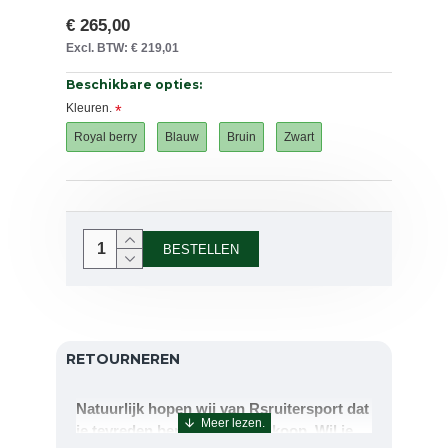
€ 265,00
Excl. BTW: € 219,01
Beschikbare opties:
Kleuren.
Royal berry
Blauw
Bruin
Zwart
BESTELLEN
RETOURNEREN
Natuurlijk hopen wij van Rsruitersport dat
je tevreden bent met uw aankoop. Wil je