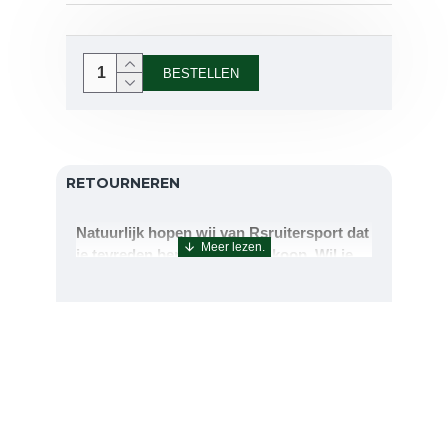
BESTELLEN
RETOURNEREN
Natuurlijk hopen wij van Rsruitersport dat
je tevreden bent met uw aankoop. Wil je
echter toch iets retourneren of ruilen dan
kan dat uiteraard!Retourneren kan tot 14
dagen na aflevering.De artikelen kunt u
terug sturen naar : Rsruitersport
Terbregseweg 89 3056JV RotterdamWilt u
een artikel ruilen dan zorgen wij dat dit zo
snel mogelijk geregeld is.Wenst u uw geld
terug dan zorgen wij voor een