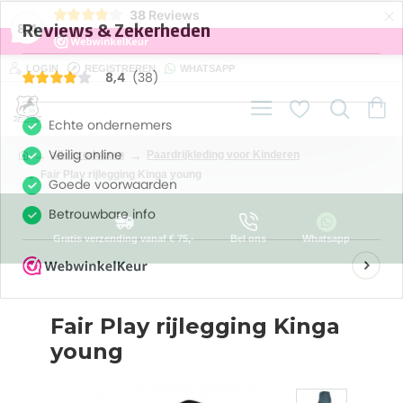
×
38
Reviews
8,4
LOGIN
REGISTREREN
WHATSAPP
alle producten
Paardrijkleding voor Kinderen
Fair Play rijlegging Kinga young
Gratis verzending vanaf € 75,-
Bel ons
Whatsapp
Fair Play rijlegging Kinga
young