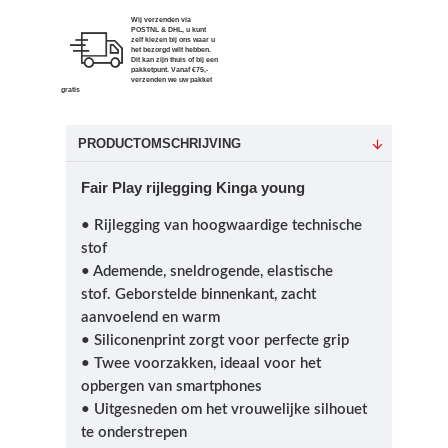
Wij verzenden via
POSTNL & DHL, u kunt
zelf kiezen bij ons waar u
het bezorgd wilt hebben.
Dit kan zijn thuis of bij een
pakketpunt. Vanaf €75,-
verzenden we uw pakket
gratis
PRODUCTOMSCHRIJVING
Fair Play rijlegging Kinga young
• Rijlegging van hoogwaardige technische
stof
• Ademende, sneldrogende, elastische
stof.
Geborstelde binnenkant, zacht
aanvoelend en warm
• Siliconenprint zorgt voor perfecte grip
• Twee voorzakken, ideaal voor het
opbergen van smartphones
• Uitgesneden om het vrouwelijke silhouet
te onderstrepen