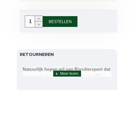
BESTELLEN
RETOURNEREN
Natuurlijk hopen wij van Rsruitersport dat
je tevreden bent met uw aankoop. Wil je
echter toch iets retourneren of ruilen dan
kan dat uiteraard!Retourneren kan tot 14
dagen na aflevering.De artikelen kunt u
terug sturen naar : Rsruitersport
Terbregseweg 89 3056JV RotterdamWilt u
een artikel ruilen dan zorgen wij dat dit zo
snel mogelijk geregeld is.Wenst u uw geld
terug dan zorgen wij voor een