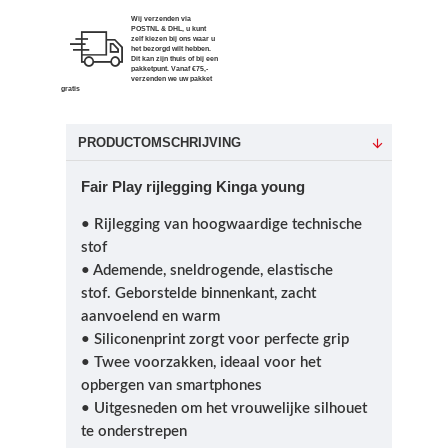
Wij verzenden via
POSTNL & DHL, u kunt
zelf kiezen bij ons waar u
het bezorgd wilt hebben.
Dit kan zijn thuis of bij een
pakketpunt. Vanaf €75,-
verzenden we uw pakket
gratis
PRODUCTOMSCHRIJVING
Fair Play rijlegging Kinga young
• Rijlegging van hoogwaardige technische
stof
• Ademende, sneldrogende, elastische
stof.
Geborstelde binnenkant, zacht
aanvoelend en warm
• Siliconenprint zorgt voor perfecte grip
• Twee voorzakken, ideaal voor het
opbergen van smartphones
• Uitgesneden om het vrouwelijke silhouet
te onderstrepen