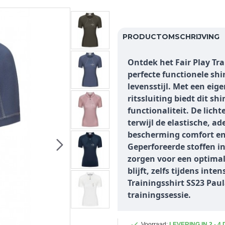
PRODUCTOMSCHRIJVING
Ontdek het Fair Play Tra
perfecte functionele sh
levensstijl. Met een ei
ritssluiting biedt dit sh
functionaliteit. De lich
terwijl de elastische, 
bescherming comfort en b
Geperforeerde stoffen 
zorgen voor een optimal
blijft, zelfs tijdens inte
Trainingsshirt SS23 Paul
trainingssessie.
Voorraad:
LEVERING IN 2 - 4