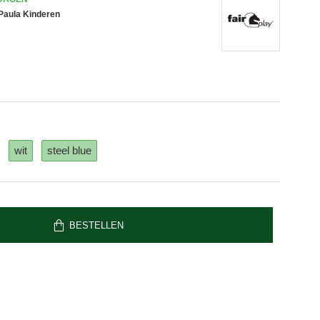
 Paula Kinderen
wit
steel blue
BESTELLEN