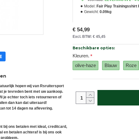
Model:
Fair Play Trainingsshirt
Gewicht:
0.09kg
€ 54,99
Excl. BTW: € 45,45
Beschikbare opties:
Kleuren.
olive-haze
Blauw
Roze
ren
atuurlijk hopen wij van Rsruitersport
at je tevreden bent met uw aankoop.
il je echter toch iets retourneren of
uilen dan kan dat uiteraard!
an tot 14 dagen na aflevering.
t bij ons betalen met ideal, creditcard,
l en betalen achteraf is bij ons ook
 probleem.