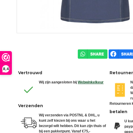
8,4
Vertrouwd
Retourne
Wij zijn aangesloten bij
Webwinkelkeur
N
d
W
r
Retourneren k
Verzenden
betalen
Wij verzenden via POSTNL & DHL, u
kunt zelf kiezen bij ons waar u het
U kun
bezorgd wilt hebben. Dit kan zijn thuis of
paypa
bij een pakketpunt. Vanaf €75,-
geen