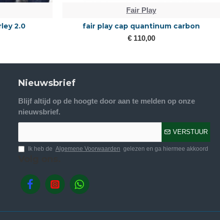
Fair Play
rley 2.0
fair play cap quantinum carbon
€ 110,00
Nieuwsbrief
Blijf altijd op de hoogte door aan te melden op onze
nieuwsbrief.
VERSTUUR
Ik heb de
Algemene Voorwaarden
gelezen en ga hiermee akkoord
Volg ons.