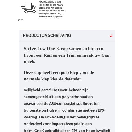
POSTNL & DHL, u kunt
zelf kiezen bij ons waar u
het bezorgd wilt hebben.
Dit kan zijn thuis of bij een
pakketpunt. Vanaf €75,-
verzenden we uw pakket
gratis
PRODUCTOMSCHRIJVING
Stel zelf uw One-K cap samen en kies een
Front een Rail en een Trim en maak uw Cap
uniek.
Deze cap heeft een polo klep voor de
normale klep kies de defender!
Veiligheid eerst!
De OneK-helmen zijn
samengesteld uit een polycarbonaat en
geavanceerde ABS-composiet spuitgegoten
buitenste omhulsel in combinatie met een EPS-
voering. De EPS-voering is het belangrijkste
onderdeel voor impactabsorptie in een
helm. OneK gebruikt alleen EPS van hoge kwaliteit