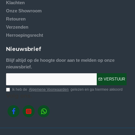
Klachten
Onze Showroom
Retouren
Verzenden
Herroepingsrecht
Nieuwsbrief
Blijf altijd op de hoogte door aan te melden op onze
nieuwsbrief.
VERSTUUR
Ik heb de
Algemene Voorwaarden
gelezen en ga hiermee akkoord
Volg ons.