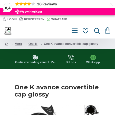
×
38
Reviews
8,4
LOGIN
REGISTREREN
WHATSAPP
Merk
One K
One K avance convertible cap glossy
Gratis verzending vanaf € 75,-
Bel ons
Whatsapp
One K avance convertible
cap glossy