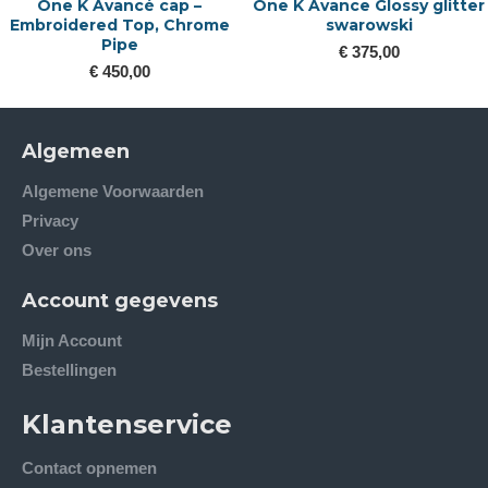
One K Avancé cap –
One K Avance Glossy glitter
Embroidered Top, Chrome
swarowski
Pipe
€ 375,00
€ 450,00
Algemeen
Algemene Voorwaarden
Privacy
Over ons
Account gegevens
Mijn Account
Bestellingen
Klantenservice
Contact opnemen