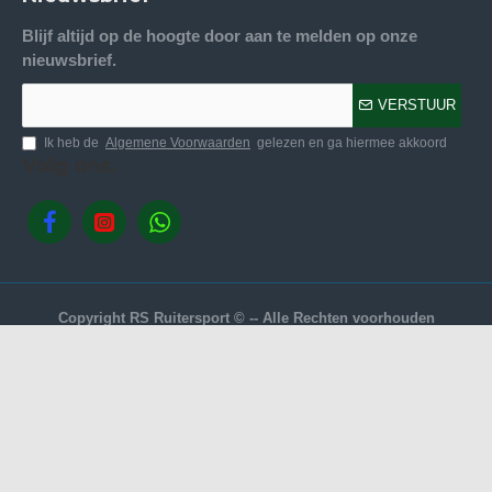
Blijf altijd op de hoogte door aan te melden op onze
nieuwsbrief.
VERSTUUR
Ik heb de
Algemene Voorwaarden
gelezen en ga hiermee akkoord
Volg ons.
Copyright RS Ruitersport © -- Alle Rechten voorhouden