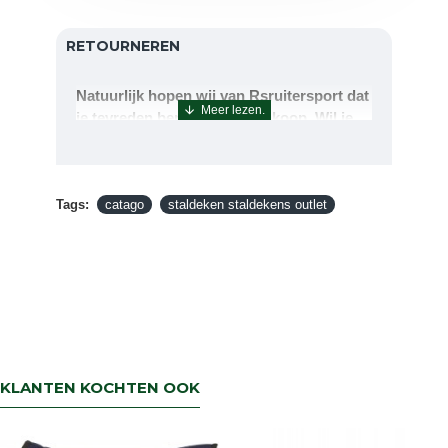
RETOURNEREN
Natuurlijk hopen wij van Rsruitersport dat
je tevreden bent met uw aankoop. Wil je
echter toch iets retourneren of ruilen dan
kan dat uiteraard!Retourneren kan tot 14
dagen na aflevering.De artikelen kunt u
Tags:
terug sturen naar : Rsruitersport
catago
staldeken staldekens outlet
Terbregseweg 89 3056JV RotterdamWilt u
een artikel ruilen dan zorgen wij dat dit zo
snel mogelijk geregeld is.Wenst u uw geld
terug dan zorgen wij voor een
retourbetaling binnen 5 werkdagen.
KLANTEN KOCHTEN OOK