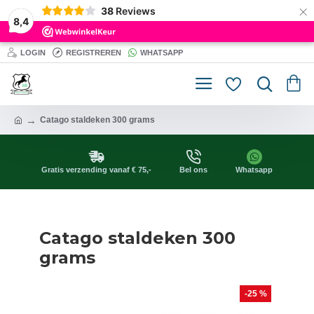
×
38
Reviews
8,4
LOGIN
REGISTREREN
WHATSAPP
Catago staldeken 300 grams
Gratis verzending vanaf € 75,-
Bel ons
Whatsapp
Catago staldeken 300
grams
-25 %