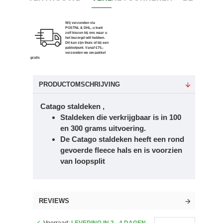
Wij verzenden via
POSTNL & DHL, u kunt
zelf kiezen bij ons waar u
het bezorgd wilt hebben.
Dit kan zijn thuis of bij een
pakketpunt. Vanaf €75,-
verzenden we uw pakket
gratis
PRODUCTOMSCHRIJVING
Catago staldeken ,
Staldeken die verkrijgbaar is in 100
en 300 grams uitvoering.
De Catago staldeken heeft een rond
gevoerde fleece hals en is voorzien
van loopsplit
REVIEWS