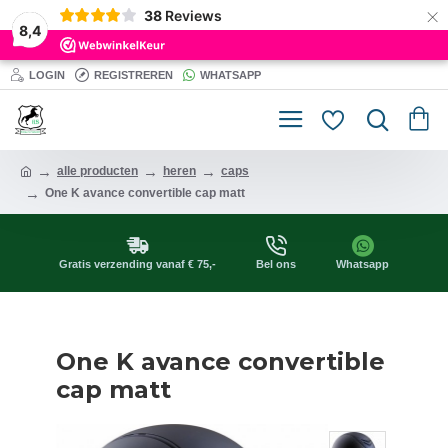
×
38
Reviews
8,4
LOGIN
REGISTREREN
WHATSAPP
alle producten
heren
caps
One K avance convertible cap matt
Gratis verzending vanaf € 75,-
Bel ons
Whatsapp
One K avance convertible
cap matt