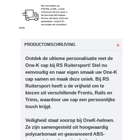
Wij verzenden via
POSTNL & DHL, u kunt
zelf kiezen bij ons waar u
het bezorgd wilt hebben.
Dit kan zijn thuis of bij een
pakketpunt. Vanaf €75,-
verzenden we uw pakket
gratis
PRODUCTOMSCHRIJVING
Ontdek de ultieme personalisatie met de
One-K cap bij RS Ruitersport! Stel nu
eenvoudig en naar eigen smaak uw One-K
cap samen en maak deze uniek. Bij RS
Ruitersport heeft u de vrijheid om te
kiezen uit verschillende Fronts, Rails en
Trims, waardoor uw cap een persoonlijke
touch krijgt.
Veiligheid staat voorop bij OneK-helmen.
Ze zijn samengesteld uit hoogwaardig
polycarbonaat en geavanceerd ABS-