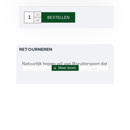
BESTELLEN
RETOURNEREN
Natuurlijk hopen wij van Rsruitersport dat
je tevreden bent met uw aankoop. Wil je
echter toch iets retourneren of ruilen dan
kan dat uiteraard!Retourneren kan tot 14
dagen na aflevering.De artikelen kunt u
terug sturen naar : Rsruitersport
Terbregseweg 89 3056JV RotterdamWilt u
een artikel ruilen dan zorgen wij dat dit zo
snel mogelijk geregeld is.Wenst u uw geld
terug dan zorgen wij voor een
retourbetaling binnen 5 werkdagen.