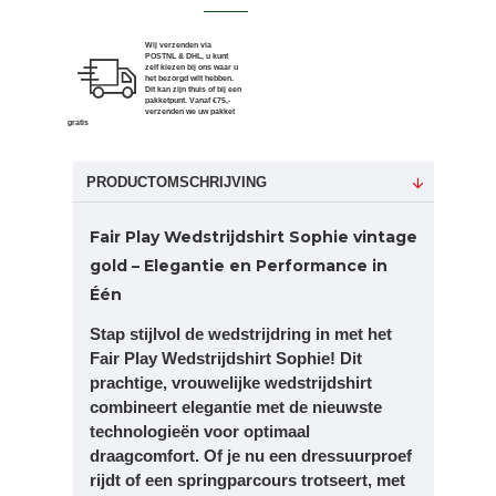
Wij verzenden via
POSTNL & DHL, u kunt
zelf kiezen bij ons waar u
het bezorgd wilt hebben.
Dit kan zijn thuis of bij een
pakketpunt. Vanaf €75,-
verzenden we uw pakket
gratis
PRODUCTOMSCHRIJVING
Fair Play Wedstrijdshirt Sophie vintage
gold – Elegantie en Performance in
Één
Stap stijlvol de wedstrijdring in met het
Fair Play Wedstrijdshirt Sophie! Dit
prachtige, vrouwelijke wedstrijdshirt
combineert elegantie met de nieuwste
technologieën voor optimaal
draagcomfort. Of je nu een dressuurproef
rijdt of een springparcours trotseert, met