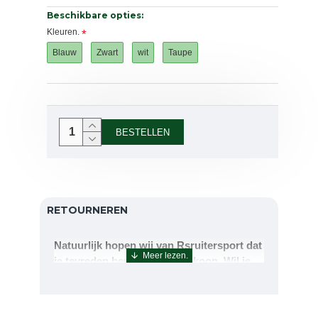
Beschikbare opties:
Kleuren.
Blauw
Zwart
wit
Taupe
BESTELLEN
RETOURNEREN
Natuurlijk hopen wij van Rsruitersport dat
je tevreden bent met uw aankoop. Wil je
echter toch iets retourneren of ruilen dan
kan dat uiteraard!Retourneren kan tot 14
dagen na aflevering.De artikelen kunt u