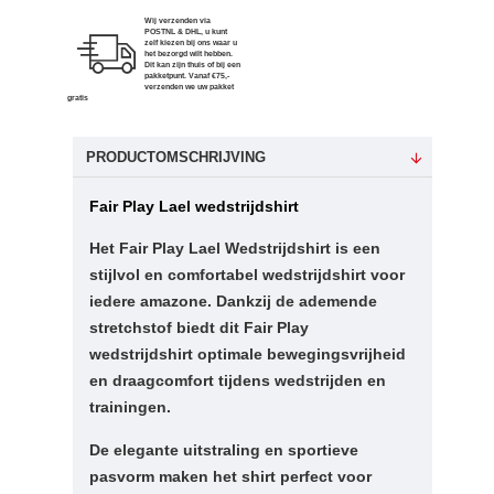
Wij verzenden via
POSTNL & DHL, u kunt
zelf kiezen bij ons waar u
het bezorgd wilt hebben.
Dit kan zijn thuis of bij een
pakketpunt. Vanaf €75,-
verzenden we uw pakket
gratis
PRODUCTOMSCHRIJVING
Fair Play Lael wedstrijdshirt
Het Fair Play Lael Wedstrijdshirt is een
stijlvol en comfortabel wedstrijdshirt voor
iedere amazone. Dankzij de ademende
stretchstof biedt dit Fair Play
wedstrijdshirt optimale bewegingsvrijheid
en draagcomfort tijdens wedstrijden en
trainingen.
De elegante uitstraling en sportieve
pasvorm maken het shirt perfect voor