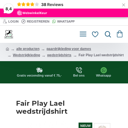
×
38
Reviews
8,4
LOGIN
REGISTREREN
WHATSAPP
alle producten
paardrijkleding voor dames
Wedstrijdkleding
wedstrijdshirts
Fair Play Lael wedstrijdshirt
Gratis verzending vanaf € 75,-
Bel ons
Whatsapp
Fair Play Lael
wedstrijdshirt
NIEUW