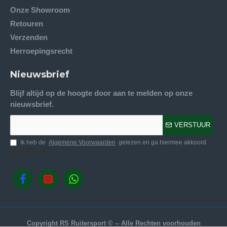
Onze Showroom
Retouren
Verzenden
Herroepingsrecht
Nieuwsbrief
Blijf altijd op de hoogte door aan te melden op onze
nieuwsbrief.
VERSTUUR
Ik heb de
Algemene Voorwaarden
gelezen en ga hiermee akkoord
Volg ons.
Copyright RS Ruitersport © -- Alle Rechten voorhouden