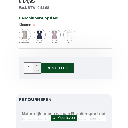
€ 64,95
Excl. BTW: € 53,68
Beschikbare opties:
Kleuren.
Almond-frost
Blauw
Roze
wit
BESTELLEN
RETOURNEREN
Natuurlijk hopen wij van Rsruitersport dat
je tevreden bent met uw aankoop. Wil je
echter toch iets retourneren of ruilen dan