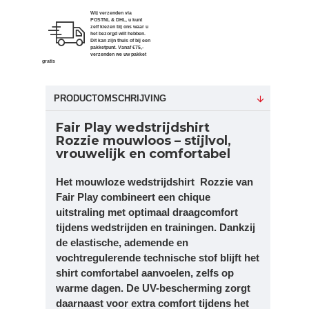
Wij verzenden via
POSTNL & DHL, u kunt
zelf kiezen bij ons waar u
het bezorgd wilt hebben.
Dit kan zijn thuis of bij een
pakketpunt. Vanaf €75,-
verzenden we uw pakket
gratis
PRODUCTOMSCHRIJVING
Fair Play wedstrijdshirt
Rozzie
mouwloos – stijlvol,
vrouwelijk en comfortabel
Het mouwloze wedstrijdshirt Rozzie van
Fair Play
combineert een chique
uitstraling met optimaal draagcomfort
tijdens wedstrijden en trainingen. Dankzij
de elastische, ademende en
vochtregulerende technische stof blijft het
shirt comfortabel aanvoelen, zelfs op
warme dagen. De UV-bescherming zorgt
daarnaast voor extra comfort tijdens het