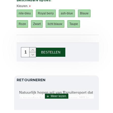
Beschikbare opties:
Kleuren.
nile-bleu
Royal berry
ash-blue
Blauw
Roze
Zwart
licht blauw
Taupe
BESTELLEN
RETOURNEREN
Natuurlijk hopen wij van Rsruitersport dat
je tevreden bent met uw aankoop. Wil je
echter toch iets retourneren of ruilen dan
kan dat uiteraard!Retourneren kan tot 14