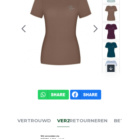
VERTROUWD
VERZENDEN
RETOURNEREN
BETALEN
Wij verzenden via