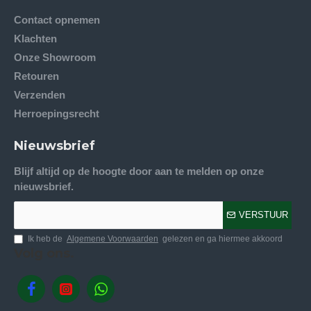
Contact opnemen
Klachten
Onze Showroom
Retouren
Verzenden
Herroepingsrecht
Nieuwsbrief
Blijf altijd op de hoogte door aan te melden op onze
nieuwsbrief.
VERSTUUR
Ik heb de
Algemene Voorwaarden
gelezen en ga hiermee akkoord
Volg ons.