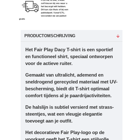
POSTNL & DHL, u kunt
zelf kiezen bij ons waar u
het bezorgd wilt hebben.
Dit kan zijn thuis of bij een
pakketpunt. Vanaf €75,-
verzenden we uw pakket
gratis
PRODUCTOMSCHRIJVING
Het Fair Play Dacy T-shirt is een sportief
en functioneel shirt, speciaal ontworpen
voor de actieve ruiter.
Gemaakt van ultralicht, ademend en
sneldrogend gerecycled materiaal met UV-
bescherming, biedt dit T-shirt optimaal
comfort tijdens al je paardrijactiviteiten.
De halslijn is subtiel versierd met strass-
steentjes, wat een vleugje elegantie
toevoegt aan je outfit.
Het decoratieve Fair Play-logo op de
voorkant geeft het T-shirt een stijlvolle