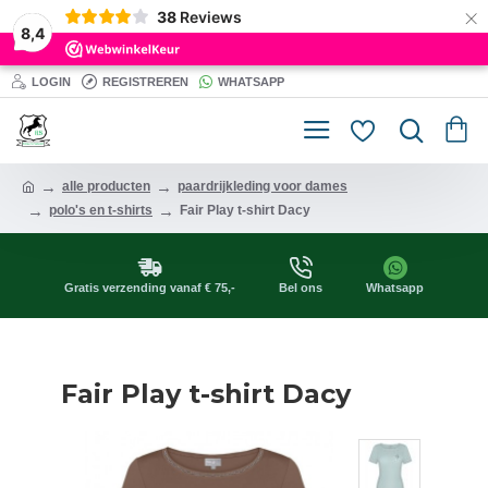
×
38
Reviews
8,4
LOGIN
REGISTREREN
WHATSAPP
alle producten
paardrijkleding voor dames
polo's en t-shirts
Fair Play t-shirt Dacy
Gratis verzending vanaf € 75,-
Bel ons
Whatsapp
Fair Play t-shirt Dacy