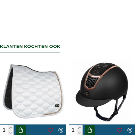
dagen na aflevering.De artikelen kunt u
terug sturen naar : Rsruitersport
Terbregseweg 89 3056JV RotterdamWilt u
een artikel ruilen dan zorgen wij dat dit zo
snel mogelijk geregeld is.Wenst u uw geld
terug dan zorgen wij voor een
retourbetaling binnen 5 werkdagen.
KLANTEN KOCHTEN OOK