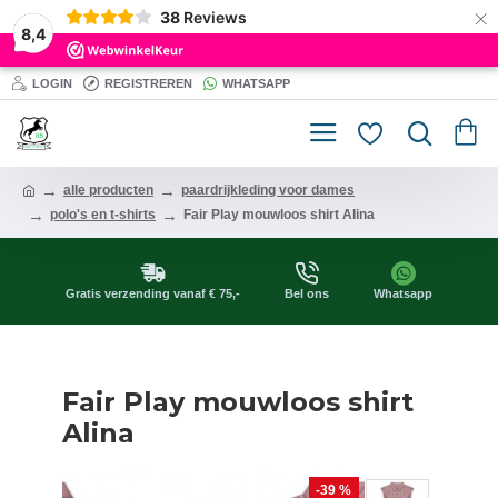
×
38
Reviews
8,4
LOGIN
REGISTREREN
WHATSAPP
alle producten
paardrijkleding voor dames
polo's en t-shirts
Fair Play mouwloos shirt Alina
Gratis verzending vanaf € 75,-
Bel ons
Whatsapp
Fair Play mouwloos shirt
Alina
-39 %