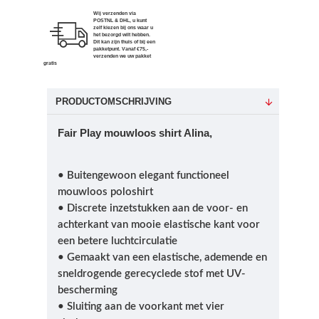
Wij verzenden via
POSTNL & DHL, u kunt
zelf kiezen bij ons waar u
het bezorgd wilt hebben.
Dit kan zijn thuis of bij een
pakketpunt. Vanaf €75,-
verzenden we uw pakket
gratis
PRODUCTOMSCHRIJVING
Fair Play mouwloos shirt Alina,
• Buitengewoon elegant functioneel
mouwloos poloshirt
• Discrete inzetstukken aan de voor- en
achterkant van mooie elastische kant voor
een betere luchtcirculatie
• Gemaakt van een elastische, ademende en
sneldrogende gerecyclede stof met UV-
bescherming
• Sluiting aan de voorkant met vier