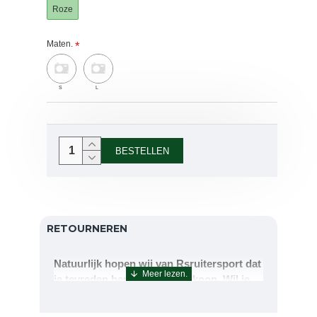
Roze
Maten.
S
L
BESTELLEN
RETOURNEREN
Natuurlijk hopen wij van Rsruitersport dat
je tevreden bent met uw aankoop. Wil je
echter toch iets retourneren of ruilen dan
kan dat uiteraard!Retourneren kan tot 14