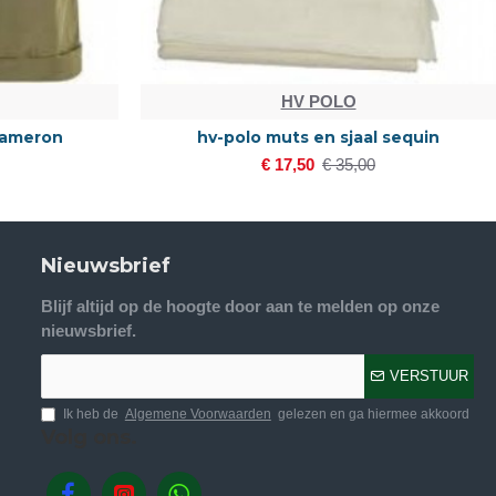
HV POLO
cameron
hv-polo muts en sjaal sequin
€ 17,50
€ 35,00
Nieuwsbrief
Blijf altijd op de hoogte door aan te melden op onze
nieuwsbrief.
VERSTUUR
Ik heb de
Algemene Voorwaarden
gelezen en ga hiermee akkoord
Volg ons.