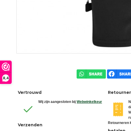
8,4
Vertrouwd
Retourne
Wij zijn aangesloten bij
Webwinkelkeur
N
d
W
r
Retourneren k
Verzenden
betalen