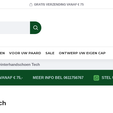
GRATIS VERZENDING VANAF € 75
MEN
VOOR UW PAARD
SALE
ONTWERP UW EIGEN CAP
winterhandschoen Tech
ANAF € 75,-
MEER INFO BEL 0611756767
STEL
ch