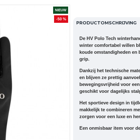
NIEUW
-50 %
PRODUCTOMSCHRIJVING
De
HV Polo Tech winterha
winter comfortabel willen b
koude omstandigheden en b
grip
.
Dankzij het
technische mate
en blijven ze prettig aanvoe
bewegingsvrijheid voor een
geschikt voor dagelijks stal
Het sportieve design in
tij
makkelijk te combineren met
zorgen voor een luxe en her
Een onmisbaar item voor de 