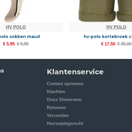
HV POLO
HV POLO
polo sokken maud
hv-polo kortebroek 
€ 5,95
€ 9,95
€ 17,50
€ 35,00
ns
Klantenservice
Contact opnemen
Klachten
Onze Showroom
Retouren
Verzenden
Herroepingsrecht