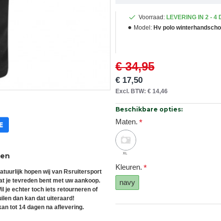
Voorraad:
LEVERING IN 2 - 4
Model:
Hv polo winterhandsch
€ 34,95
€ 17,50
Excl. BTW: € 14,46
Beschikbare opties:
Maten.
XL
ren
Kleuren.
atuurlijk hopen wij van Rsruitersport
at je tevreden bent met uw aankoop.
navy
il je echter toch iets retourneren of
uilen dan kan dat uiteraard!
an tot 14 dagen na aflevering.