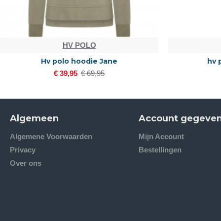
HV POLO
Hv polo hoodie Jane
hv 
€ 39,95
€ 69,95
Algemeen
Account gegeve
Algemene Voorwaarden
Mijn Account
Privacy
Bestellingen
Over ons