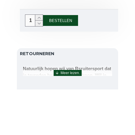
BESTELLEN
RETOURNEREN
Natuurlijk hopen wij van Rsruitersport dat
je tevreden bent met uw aankoop. Wil je
echter toch iets retourneren of ruilen dan
kan dat uiteraard!Retourneren kan tot 14
dagen na aflevering.De artikelen kunt u
terug sturen naar : Rsruitersport
Terbregseweg 89 3056JV RotterdamWilt u
een artikel ruilen dan zorgen wij dat dit zo
snel mogelijk geregeld is.Wenst u uw geld
terug dan zorgen wij voor een
retourbetaling binnen 5 werkdagen.