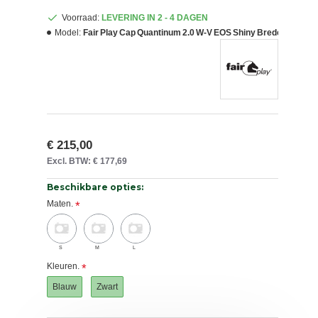
Voorraad:
LEVERING IN 2 - 4 DAGEN
Model:
Fair Play Cap Quantinum 2.0 W‑V EOS Shiny Brede Klep
€ 215,00
Excl. BTW: € 177,69
Beschikbare opties:
Maten.
S
M
L
Kleuren.
Blauw
Zwart