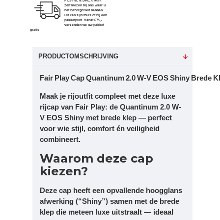
POSTNL & DHL, u kunt
zelf kiezen bij ons waar u
het bezorgd wilt hebben.
Dit kan zijn thuis of bij een
pakketpunt. Vanaf €75,-
verzenden we uw pakket
gratis
PRODUCTOMSCHRIJVING
Fair Play Cap Quantinum 2.0 W‑V EOS Shiny Brede K
Maak je rijoutfit compleet met deze luxe
rijcap van Fair Play: de Quantinum 2.0 W-
V EOS Shiny met brede klep — perfect
voor wie stijl, comfort én veiligheid
combineert.
Waarom deze cap
kiezen?
Deze cap heeft een opvallende
hoogglans
afwerking
(“Shiny”) samen met de brede
klep die meteen luxe uitstraalt — ideaal