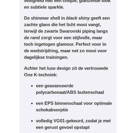
veiligheid
met een chique, glanzende look
en subtiele sparkle.
De
shimmer shell
in
black shiny
geeft een
zachte glans die het licht mooi vangt,
terwijl de
zwarte Swarovski piping
langs
de rand zorgt voor een stijlvolle, maar
toch ingetogen glamour. Perfect voor in
de wedstrijdring, maar net zo mooi voor
dagelijkse trainingen.
Achter het luxe design zit de vertrouwde
One K-techniek:
een
geavanceerde
polycarbonaat/ABS buitenschaal
een
EPS binnenschaal
voor optimale
schokabsorptie
volledig
VG01-gekeurd
, zodat je met
een gerust gevoel opstapt