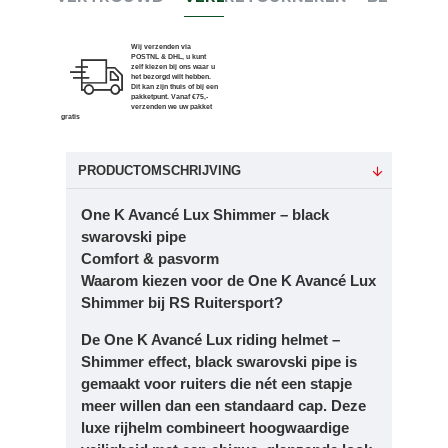
Wij verzenden via
POSTNL & DHL, u kunt
zelf kiezen bij ons waar u
het bezorgd wilt hebben.
Dit kan zijn thuis of bij een
pakketpunt. Vanaf €75,-
verzenden we uw pakket
gratis
PRODUCTOMSCHRIJVING
One K Avancé Lux Shimmer – black
swarovski pipe
Comfort & pasvorm
Waarom kiezen voor de One K Avancé Lux
Shimmer bij RS Ruitersport?
De
One K Avancé Lux riding helmet –
Shimmer effect, black swarovski pipe
is
gemaakt voor ruiters die nét een stapje
meer willen dan een standaard cap. Deze
luxe rijhelm combineert
hoogwaardige