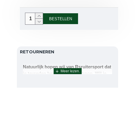
BESTELLEN
RETOURNEREN
Natuurlijk hopen wij van Rsruitersport dat
je tevreden bent met uw aankoop. Wil je
echter toch iets retourneren of ruilen dan
kan dat uiteraard!Retourneren kan tot 14
dagen na aflevering.De artikelen kunt u
terug sturen naar : Rsruitersport
Terbregseweg 89 3056JV RotterdamWilt u
een artikel ruilen dan zorgen wij dat dit zo
snel mogelijk geregeld is.Wenst u uw geld
terug dan zorgen wij voor een
retourbetaling binnen 5 werkdagen.