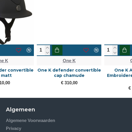
One K
One K
One K defender convertible
One K Avancé cap –
cap chamude
Embroidered Top, Chrome
Pipe
€ 310,00
€ 450,00
Algemeen
Algemene Voorwaarden
Privacy