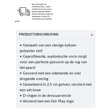
Wij verzenden via
POSTNL & DHL, u kunt
zelf kiezen bij ons waar u
het bezorgd wilt hebben.
Dit kan zijn thuis of bij een
pakketpunt. Vanaf €75,-
verzenden we uw pakket
gratis
PRODUCTOMSCHRIJVING
• Gemaakt van een stevige katoen-
polyester stof
• Geprofileerde, anatomische vorm zorgt
voor een perfecte pasvorm op de rug van
het paard
• Gevoerd met een ademende en snel
drogende voering
• Gewatteerd in 2,5 cm golven, versierd met
een wit touw
• D-ringen in de dressuurversie
• Versierd met een Fair Play-logo