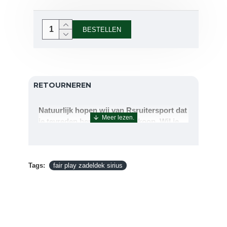
BESTELLEN
RETOURNEREN
Natuurlijk hopen wij van Rsruitersport dat
je tevreden bent met uw aankoop. Wil je
echter toch iets retourneren of ruilen dan
kan dat uiteraard!Retourneren kan tot 14
dagen na aflevering.De artikelen kunt u
Tags:
terug sturen naar : Rsruitersport
fair play zadeldek sirius
Terbregseweg 89 3056JV RotterdamWilt u
een artikel ruilen dan zorgen wij dat dit zo
snel mogelijk geregeld is.Wenst u uw geld
terug dan zorgen wij voor een
retourbetaling binnen 5 werkdagen.