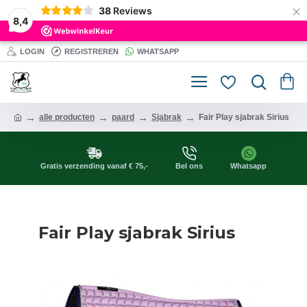
×
38
Reviews
8,4
LOGIN
REGISTREREN
WHATSAPP
alle producten
paard
Sjabrak
Fair Play sjabrak Sirius
Gratis verzending vanaf € 75,-
Bel ons
Whatsapp
Fair Play sjabrak Sirius