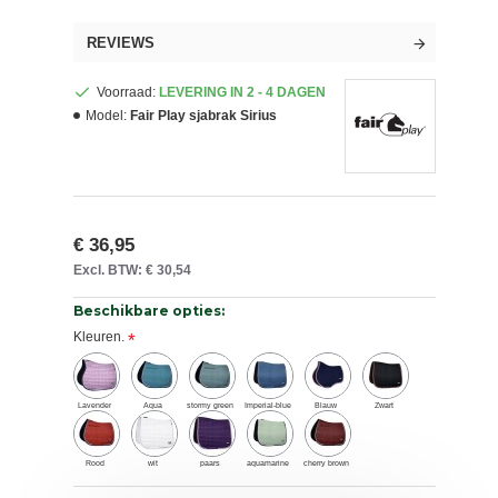
REVIEWS
Voorraad:
LEVERING IN 2 - 4 DAGEN
Model:
Fair Play sjabrak Sirius
€ 36,95
Excl. BTW: € 30,54
Beschikbare opties:
Kleuren.
Lavender
Aqua
stormy green
Imperial-blue
Blauw
Zwart
Rood
wit
paars
aquamarine
cherry brown