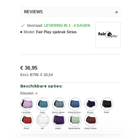
REVIEWS
Voorraad:
LEVERING IN 2 - 4 DAGEN
Model:
Fair Play sjabrak Sirius
€ 36,95
Excl. BTW: € 30,54
Beschikbare opties:
Kleuren.
Lavender
Aqua
stormy green
Imperial-blue
Blauw
Zwart
Rood
wit
paars
aquamarine
cherry brown