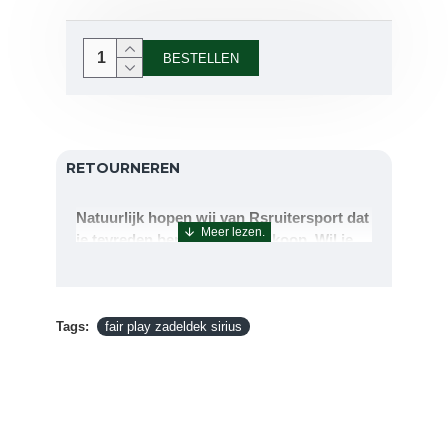
BESTELLEN
RETOURNEREN
Natuurlijk hopen wij van Rsruitersport dat
je tevreden bent met uw aankoop. Wil je
echter toch iets retourneren of ruilen dan
kan dat uiteraard!Retourneren kan tot 14
dagen na aflevering.De artikelen kunt u
Tags:
terug sturen naar : Rsruitersport
fair play zadeldek sirius
Terbregseweg 89 3056JV RotterdamWilt u
een artikel ruilen dan zorgen wij dat dit zo
snel mogelijk geregeld is.Wenst u uw geld
terug dan zorgen wij voor een
retourbetaling binnen 5 werkdagen.