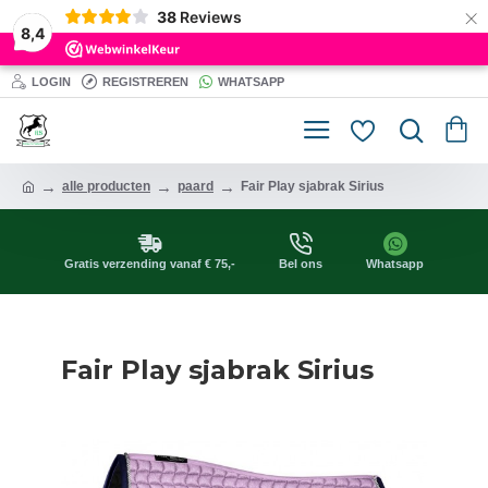
×
38
Reviews
8,4
LOGIN
REGISTREREN
WHATSAPP
alle producten
paard
Fair Play sjabrak Sirius
Gratis verzending vanaf € 75,-
Bel ons
Whatsapp
Fair Play sjabrak Sirius