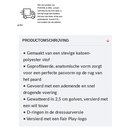
Wij verzenden via
POSTNL & DHL, u kunt
zelf kiezen bij ons waar u
het bezorgd wilt hebben.
Dit kan zijn thuis of bij een
pakketpunt. Vanaf €75,-
verzenden we uw pakket
gratis
PRODUCTOMSCHRIJVING
• Gemaakt van een stevige katoen-
polyester stof
• Geprofileerde, anatomische vorm zorgt
voor een perfecte pasvorm op de rug van
het paard
• Gevoerd met een ademende en snel
drogende voering
• Gewatteerd in 2,5 cm golven, versierd met
een wit touw
• D-ringen in de dressuurversie
• Versierd met een Fair Play-logo