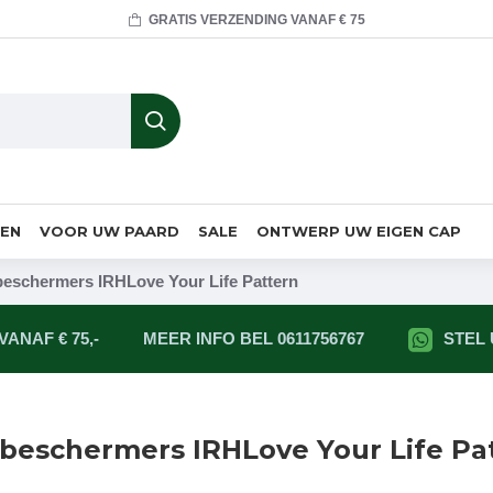
GRATIS VERZENDING VANAF € 75
MEN
VOOR UW PAARD
SALE
ONTWERP UW EIGEN CAP
beschermers IRHLove Your Life Pattern
ANAF € 75,-
MEER INFO BEL 0611756767
STEL
sbeschermers IRHLove Your Life Pa