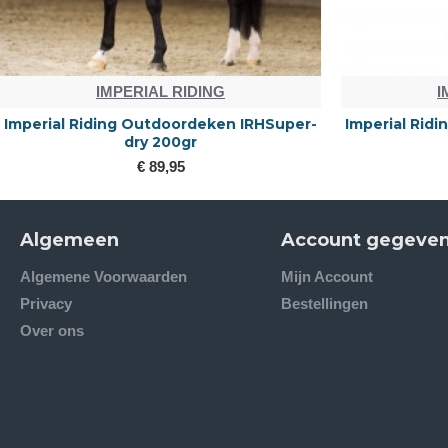
IMPERIAL RIDING
I
Imperial Riding Outdoordeken IRHSuper-
Imperial Rid
dry 200gr
€ 89,95
Algemeen
Account gegeve
Algemene Voorwaarden
Mijn Account
Privacy
Bestellingen
Over ons