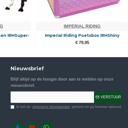
NG
IMPERIAL RIDING
ken IRHSuper-
Imperial Riding Poetsbox IRHShiny
€ 79,95
Nieuwsbrief
Blijf altijd op de hoogte door aan te melden op onze
nieuwsbrief.
VERSTUUR
Ik heb de
Algemene Voorwaarden
gelezen en ga hiermee akkoord
Volg ons.