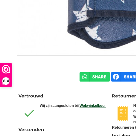
8,4
Vertrouwd
Retourne
Wij zijn aangesloten bij
Webwinkelkeur
N
d
W
r
Retourneren k
Verzenden
betalen