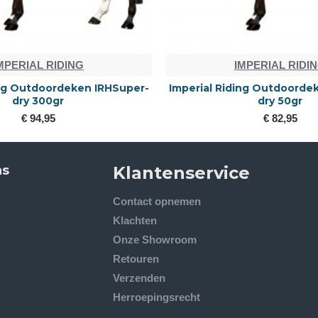
MPERIAL RIDING
IMPERIAL RIDI
ing Outdoordeken IRHSuper-
Imperial Riding Outdoorde
dry 300gr
dry 50gr
€ 94,95
€ 82,95
ns
Klantenservice
Contact opnemen
Klachten
Onze Showroom
Retouren
Verzenden
Herroepingsrecht