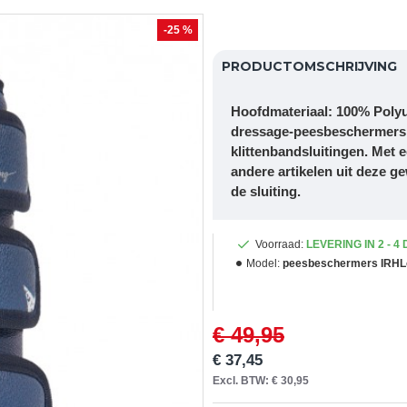
-25 %
PRODUCTOMSCHRIJVING
Hoofdmateriaal: 100% Poly
dressage-peesbeschermers 
klittenbandsluitingen. Met e
andere artikelen uit deze g
de sluiting.
Voorraad:
LEVERING IN 2 - 4
Model:
peesbeschermers IRHLov
€ 49,95
€ 37,45
Excl. BTW: € 30,95