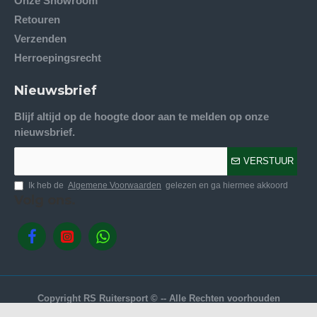
Onze Showroom
Retouren
Verzenden
Herroepingsrecht
Nieuwsbrief
Blijf altijd op de hoogte door aan te melden op onze
nieuwsbrief.
VERSTUUR
Ik heb de
Algemene Voorwaarden
gelezen en ga hiermee akkoord
Volg ons.
Copyright RS Ruitersport © -- Alle Rechten voorhouden