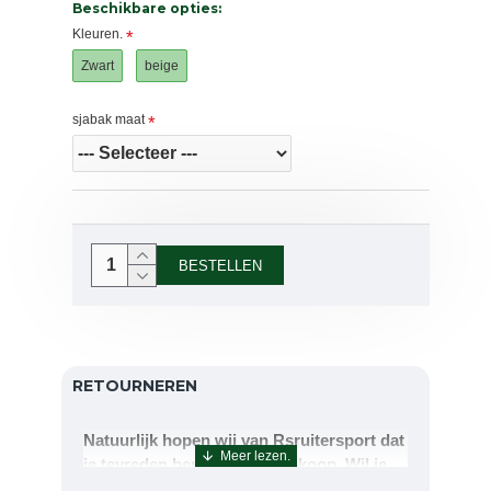
Beschikbare opties:
Kleuren.
Zwart
beige
sjabak maat
BESTELLEN
RETOURNEREN
Natuurlijk hopen wij van Rsruitersport dat
je tevreden bent met uw aankoop. Wil je
echter toch iets retourneren of ruilen dan