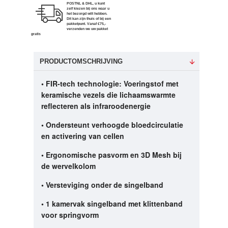
POSTNL & DHL, u kunt
zelf kiezen bij ons waar u
het bezorgd wilt hebben.
Dit kan zijn thuis of bij een
pakketpunt. Vanaf €75,-
verzenden we uw pakket
gratis
PRODUCTOMSCHRIJVING
• FIR-tech technologie: Voeringstof met
keramische vezels die lichaamswarmte
reflecteren als infraroodenergie
• Ondersteunt verhoogde bloedcirculatie
en activering van cellen
• Ergonomische pasvorm en 3D Mesh bij
de wervelkolom
• Versteviging onder de singelband
• 1 kamervak ​​singelband met klittenband
voor springvorm