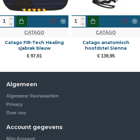
CATAGO
CATAGO
Catago FIR-Tech Healing
Catago anatomisch
sjabrak blauw
hoofdstel Sienna
€ 97,01
€ 139,95
Algemeen
Algemene Voorwaarden
Privacy
Over ons
Account gegevens
Mijn Account