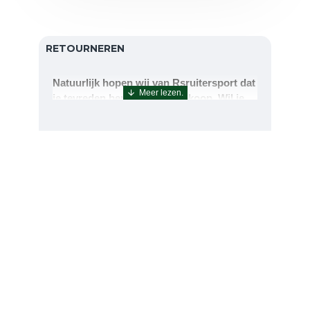
RETOURNEREN
Natuurlijk hopen wij van Rsruitersport dat
je tevreden bent met uw aankoop. Wil je
echter toch iets retourneren of ruilen dan
kan dat uiteraard!Retourneren kan tot 14
dagen na aflevering.De artikelen kunt u
terug sturen naar : Rsruitersport
Terbregseweg 89 3056JV RotterdamWilt u
een artikel ruilen dan zorgen wij dat dit zo
snel mogelijk geregeld is.Wenst u uw geld
terug dan zorgen wij voor een
retourbetaling binnen 5 werkdagen.