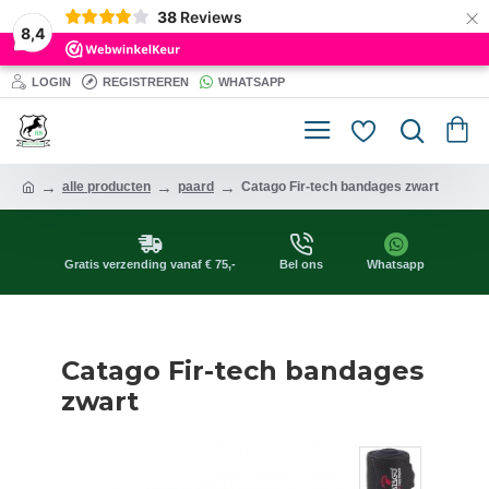
×
38
Reviews
8,4
LOGIN
REGISTREREN
WHATSAPP
alle producten
paard
Catago Fir-tech bandages zwart
Gratis verzending vanaf € 75,-
Bel ons
Whatsapp
Catago Fir-tech bandages
zwart