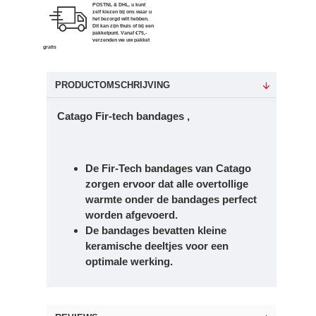
POSTNL & DHL, u kunt
zelf kiezen bij ons waar u
het bezorgd wilt hebben.
Dit kan zijn thuis of bij een
pakketpunt. Vanaf €75,-
verzenden we uw pakket
gratis
PRODUCTOMSCHRIJVING
Catago Fir-tech bandages ,
De Fir-Tech bandages van Catago
zorgen ervoor dat alle overtollige
warmte onder de bandages perfect
worden afgevoerd.
De bandages bevatten kleine
keramische deeltjes voor een
optimale werking.