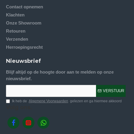
Contact opnemen
Klachten
Onze Showroom
Retouren
Verzenden
Herroepingsrecht
Nieuwsbrief
Blijf altijd op de hoogte door aan te melden op onze
nieuwsbrief.
VERSTUUR
Ik heb de
Algemene Voorwaarden
gelezen en ga hiermee akkoord
Volg ons.