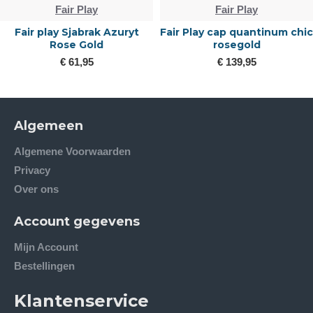
Fair Play
Fair Play
Fair Play ceramic sjabrak
fair play cap quantinum
Quartz
carbon wide visor
€ 53,00
€ 139,95
Algemeen
Algemene Voorwaarden
Privacy
Over ons
Account gegevens
Mijn Account
Bestellingen
Klantenservice