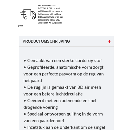
Wij verzenden via
POSTNL & DHL, u kunt
zelf kiezen bij ons waar u
het bezorgd wilt hebben.
Dit kan zijn thuis of bij een
pakketpunt. Vanaf €75,-
verzenden we uw pakket
gratis
PRODUCTOMSCHRIJVING
• Gemaakt van een sterke corduroy stof
• Geprofileerde, anatomische vorm zorgt
voor een perfecte pasvorm op de rug van
het paard
• De ruglijn is gemaakt van 3D air mesh
voor een betere luchtcirculatie
• Gevoerd met een ademende en snel
drogende voering
• Speciaal ontworpen quilting in de vorm
van een paardenhoef
• Inzetstuk aan de onderkant om de singel