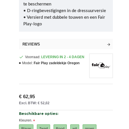
te beschermen
• D-ringbevestigingen in de dressuurversie
• Versierd met dubbele touwen en een Fair
Play-logo
REVIEWS
Voorraad:
LEVERING IN 2 - 4 DAGEN
Model:
Fair Play zadeldekje Oregon
€ 62,95
Excl. BTW: € 52,02
Beschikbare opties:
Kleuren.
Blauw
Zwart
Rood
wit
groen