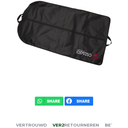
VERTROUWD
VERZENDEN
RETOURNEREN
BETALEN