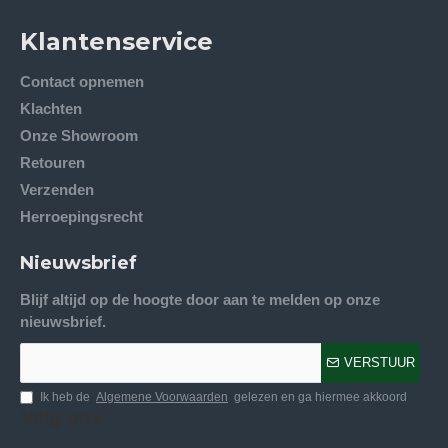
Klantenservice
Contact opnemen
Klachten
Onze Showroom
Retouren
Verzenden
Herroepingsrecht
Nieuwsbrief
Blijf altijd op de hoogte door aan te melden op onze
nieuwsbrief.
VERSTUUR
Ik heb de
Algemene Voorwaarden
gelezen en ga hiermee akkoord
Volg ons.