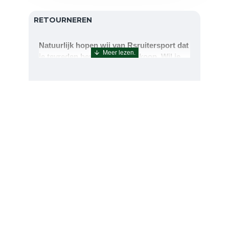
RETOURNEREN
Natuurlijk hopen wij van Rsruitersport dat
je tevreden bent met uw aankoop. Wil je
echter toch iets retourneren of ruilen dan
kan dat uiteraard!Retourneren kan tot 14
dagen na aflevering.De artikelen kunt u
terug sturen naar : Rsruitersport
Terbregseweg 89 3056JV RotterdamWilt u
een artikel ruilen dan zorgen wij dat dit zo
snel mogelijk geregeld is.Wenst u uw geld
terug dan zorgen wij voor een
retourbetaling binnen 5 werkdagen.