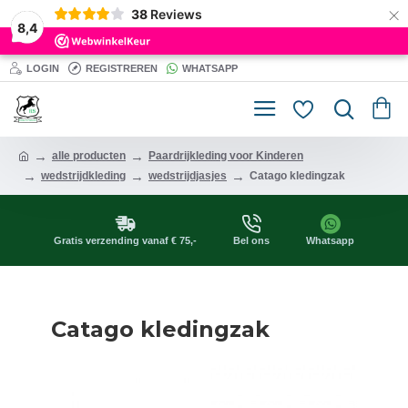
×
38
Reviews
8,4
LOGIN
REGISTREREN
WHATSAPP
alle producten
Paardrijkleding voor Kinderen
wedstrijdkleding
wedstrijdjasjes
Catago kledingzak
Gratis verzending vanaf € 75,-
Bel ons
Whatsapp
Catago kledingzak