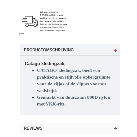
Wij verzenden via
POSTNL & DHL, u kunt
zelf kiezen bij ons waar u
het bezorgd wilt hebben.
Dit kan zijn thuis of bij een
pakketpunt. Vanaf €75,-
verzenden we uw pakket
gratis
PRODUCTOMSCHRIJVING
Catago kledingzak,
CATAGO-kledingzak, biedt een
praktische en stijlvolle opbergruimte
voor de rijjas of de slipjas voor op
wedstrijd.
Gemaakt van duurzaam 800D nylon
met YKK-rits.
REVIEWS