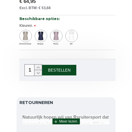
€ 64,95
Excl. BTW: € 53,68
Beschikbare opties:
Kleuren.
Almond-frost
Blauw
Roze
wit
BESTELLEN
RETOURNEREN
Natuurlijk hopen wij van Rsruitersport dat
je tevreden bent met uw aankoop. Wil je
echter toch iets retourneren of ruilen dan