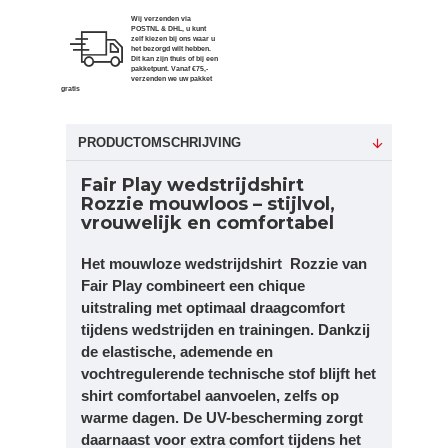
Wij verzenden via
POSTNL & DHL, u kunt
zelf kiezen bij ons waar u
het bezorgd wilt hebben.
Dit kan zijn thuis of bij een
pakketpunt. Vanaf €75,-
verzenden we uw pakket
gratis
PRODUCTOMSCHRIJVING
Fair Play wedstrijdshirt
Rozzie
mouwloos – stijlvol,
vrouwelijk en comfortabel
Het mouwloze wedstrijdshirt Rozzie van
Fair Play
combineert een chique
uitstraling met optimaal draagcomfort
tijdens wedstrijden en trainingen. Dankzij
de elastische, ademende en
vochtregulerende technische stof blijft het
shirt comfortabel aanvoelen, zelfs op
warme dagen. De UV-bescherming zorgt
daarnaast voor extra comfort tijdens het