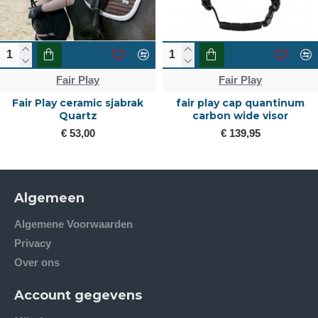
y
Fair Play
Fair P
ic sjabrak
fair play cap quantinum
Fair Play Rijbro
z
carbon wide visor
€ 105,
€ 139,95
Algemeen
Algemene Voorwaarden
Privacy
Over ons
Account gegevens