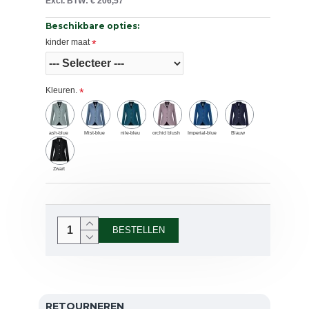
Excl. BTW: € 206,57
Beschikbare opties:
kinder maat
Kleuren.
ash-blue
Mist-blue
nile-bleu
orchid blush
Imperial-blue
Blauw
Zwart
BESTELLEN
RETOURNEREN