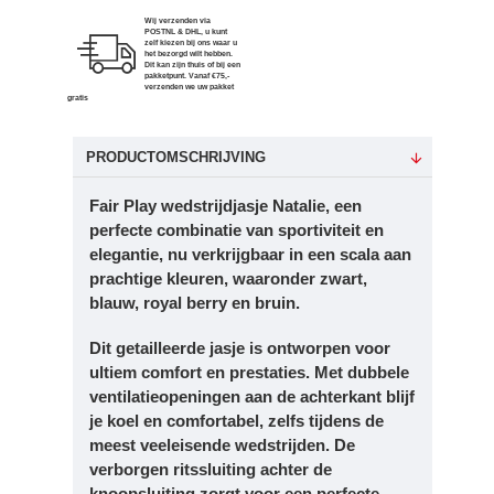
Wij verzenden via
POSTNL & DHL, u kunt
zelf kiezen bij ons waar u
het bezorgd wilt hebben.
Dit kan zijn thuis of bij een
pakketpunt. Vanaf €75,-
verzenden we uw pakket
gratis
PRODUCTOMSCHRIJVING
Fair Play wedstrijdjasje Natalie, een
perfecte combinatie van sportiviteit en
elegantie, nu verkrijgbaar in een scala aan
prachtige kleuren, waaronder zwart,
blauw, royal berry en bruin.
Dit getailleerde jasje is ontworpen voor
ultiem comfort en prestaties. Met dubbele
ventilatieopeningen aan de achterkant blijf
je koel en comfortabel, zelfs tijdens de
meest veeleisende wedstrijden. De
verborgen ritssluiting achter de
knoopsluiting zorgt voor een perfecte