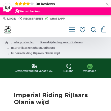
×
38
Reviews
8,4
LOGIN
REGISTREREN
WHATSAPP
alle producten
Paardrijkleding voor Kinderen
paardrijlaarzen,chaps,jodhpurs
Imperial Riding Rijlaars Olania wijd
Gratis verzending vanaf € 75,-
Bel ons
Whatsapp
Imperial Riding Rijlaars
Olania wijd