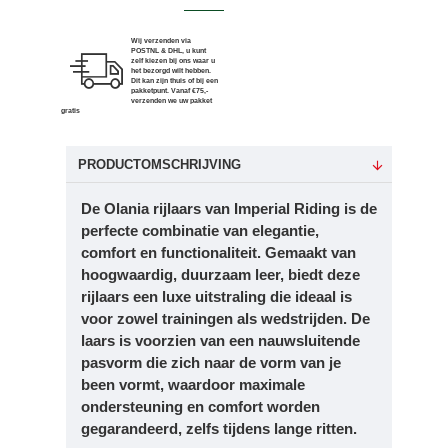
Wij verzenden via
POSTNL & DHL, u kunt
zelf kiezen bij ons waar u
het bezorgd wilt hebben.
Dit kan zijn thuis of bij een
pakketpunt. Vanaf €75,-
verzenden we uw pakket
gratis
PRODUCTOMSCHRIJVING
De Olania rijlaars van Imperial Riding is de
perfecte combinatie van elegantie,
comfort en functionaliteit. Gemaakt van
hoogwaardig, duurzaam leer, biedt deze
rijlaars een luxe uitstraling die ideaal is
voor zowel trainingen als wedstrijden. De
laars is voorzien van een nauwsluitende
pasvorm die zich naar de vorm van je
been vormt, waardoor maximale
ondersteuning en comfort worden
gegarandeerd, zelfs tijdens lange ritten.