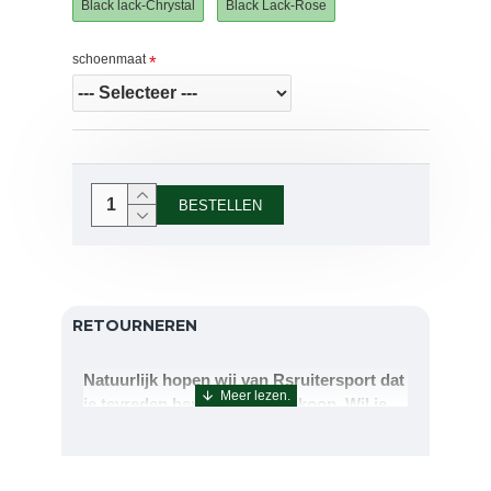
Black lack-Chrystal
Black Lack-Rose
schoenmaat
BESTELLEN
RETOURNEREN
Natuurlijk hopen wij van Rsruitersport dat
je tevreden bent met uw aankoop. Wil je
echter toch iets retourneren of ruilen dan
kan dat uiteraard!Retourneren kan tot 14
dagen na aflevering.De artikelen kunt u